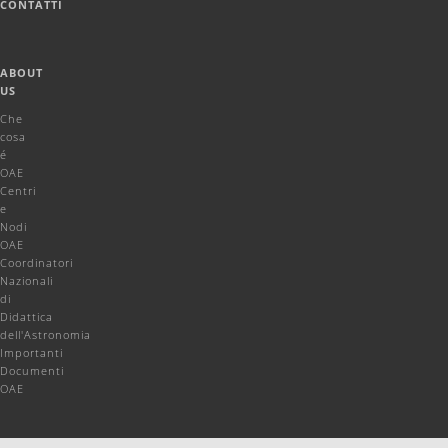
CONTATTI
ABOUT
US
Che
cosa
é
OAE
Centri
e
Nodi
OAE
Coordinatori
Nazionali
di
Didattica
dell'Astronomia
Importanti
Documenti
OAE