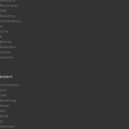
Glossario
Recensioni
OAE
Didattica
Astronomica
in
tutto
il
Mondo
Seleziona
risorse
esterne
EVENTI
Conferenza
IAU-
OAE
Workshop
Shaw-
IAU
Serie
di
Seminati