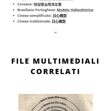
Coreano:
태양중심체계모형
Brasiliano Portoghese:
Modelo Heliocêntrico
Cinese semplificato:
日心模型
Cinese tradizionale:
日心模型
FILE MULTIMEDIALI
CORRELATI