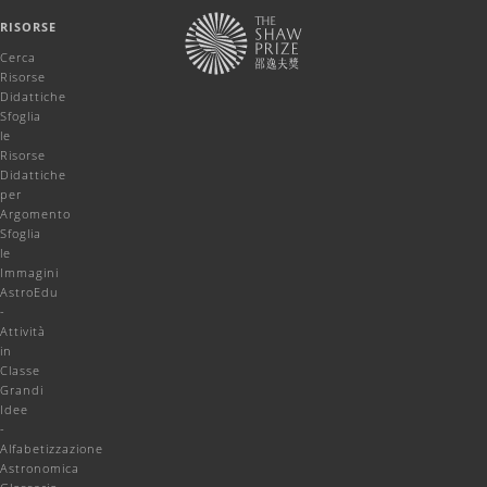
RISORSE
Cerca
Risorse
Didattiche
Sfoglia
le
Risorse
Didattiche
per
Argomento
Sfoglia
le
Immagini
AstroEdu
-
Attività
in
Classe
Grandi
Idee
-
Alfabetizzazione
Astronomica