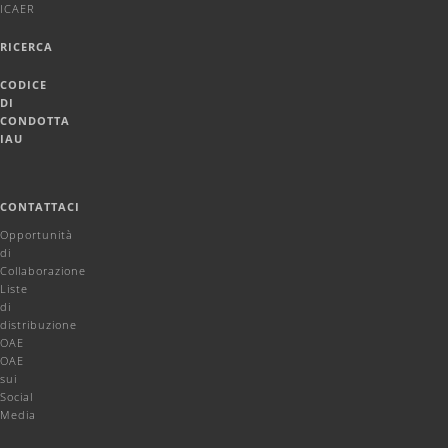
ICAER
RICERCA
CODICE
DI
CONDOTTA
IAU
CONTATTACI
Opportunità
di
Collaborazione
Liste
di
distribuzione
OAE
OAE
sui
Social
Media