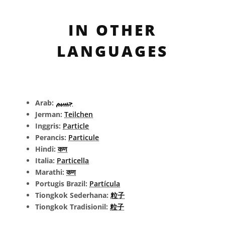
IN OTHER
LANGUAGES
Arab:
جسيم
Jerman:
Teilchen
Inggris:
Particle
Perancis:
Particule
Hindi:
कण
Italia:
Particella
Marathi:
कण
Portugis Brazil:
Partícula
Tiongkok Sederhana:
粒子
Tiongkok Tradisionil:
粒子