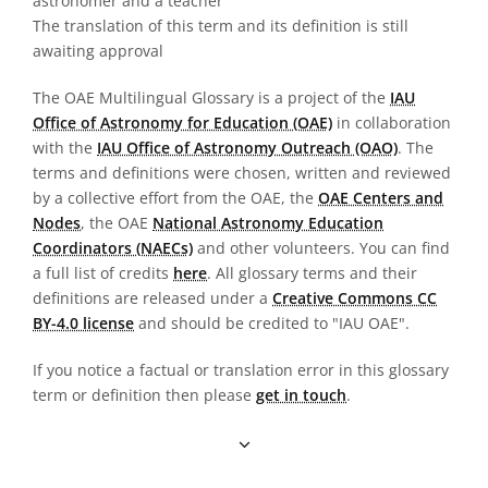
astronomer and a teacher
The translation of this term and its definition is still
awaiting approval
The OAE Multilingual Glossary is a project of the
IAU
Office of Astronomy for Education (OAE)
in collaboration
with the
IAU Office of Astronomy Outreach (OAO)
. The
terms and definitions were chosen, written and reviewed
by a collective effort from the OAE, the
OAE Centers and
Nodes
, the OAE
National Astronomy Education
Coordinators (NAECs)
and other volunteers. You can find
a full list of credits
here
. All glossary terms and their
definitions are released under a
Creative Commons CC
BY-4.0 license
and should be credited to "IAU OAE".
If you notice a factual or translation error in this glossary
term or definition then please
get in touch
.