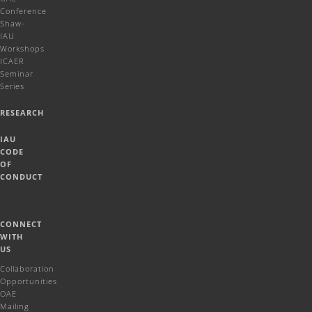
Conference
Shaw-
IAU
Workshops
ICAER
Seminar
Series
RESEARCH
IAU
CODE
OF
CONDUCT
CONNECT
WITH
US
Collaboration
Opportunities
OAE
Mailing