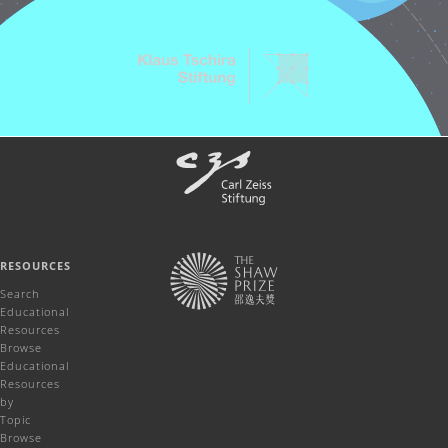
RESOURCES
Search
Educational
Resources
Browse
Educational
Resources
by
Topic
Browse