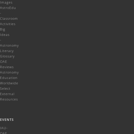
Images
AstroEdu
-
Classroom
Activities
Big
Ideas
-
Astronomy
Literacy
Glossary
OAE
Reviews
Astronomy
Education
Worldwide
Select
External
Resources
EVENTS
IAU-
OAE