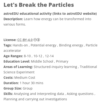
Let's Break the Particles
astroEDU educational activity (links to astroEDU website)
Description:
Learn how energy can be transformed into
various forms.
Creative Commons Atribusi 4.0 Internasio
License:
CC-BY-4.0
Tags:
Hands-on , Potential energy , Binding energy , Particle
accelerator
Age Ranges:
8-10 , 10-12 , 12-14
Education Level:
Middle School , Primary
Areas of Learning:
Structured-inquiry learning , Traditional
Science Experiment
Costs:
Medium Cost
Duration:
1 hour 30 mins
Group Size:
Group
Skills:
Analysing and interpreting data , Asking questions ,
Planning and carrying out investigations