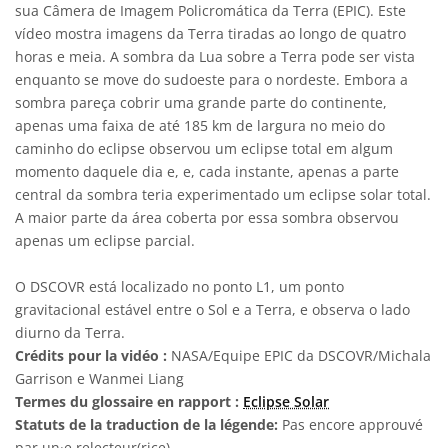
sua Câmera de Imagem Policromática da Terra (EPIC). Este
vídeo mostra imagens da Terra tiradas ao longo de quatro
horas e meia. A sombra da Lua sobre a Terra pode ser vista
enquanto se move do sudoeste para o nordeste. Embora a
sombra pareça cobrir uma grande parte do continente,
apenas uma faixa de até 185 km de largura no meio do
caminho do eclipse observou um eclipse total em algum
momento daquele dia e, e, cada instante, apenas a parte
central da sombra teria experimentado um eclipse solar total.
A maior parte da área coberta por essa sombra observou
apenas um eclipse parcial.
O DSCOVR está localizado no ponto L1, um ponto
gravitacional estável entre o Sol e a Terra, e observa o lado
diurno da Terra.
Crédits pour la vidéo :
NASA/Equipe EPIC da DSCOVR/Michala
Garrison e Wanmei Liang
Termes du glossaire en rapport :
Eclipse Solar
Statuts de la traduction de la légende:
Pas encore approuvé
par un·e relecteur(rice)