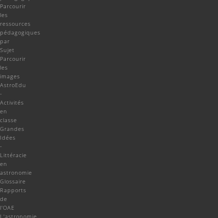
Parcourir
les
ressources
pédagogiques
par
Sujet
Parcourir
les
images
AstroEdu
-
Activités
en
classe
Grandes
Idées
-
Littéracie
en
astronomie
Glossaire
Rapports
de
l'OAE
L'astronomie