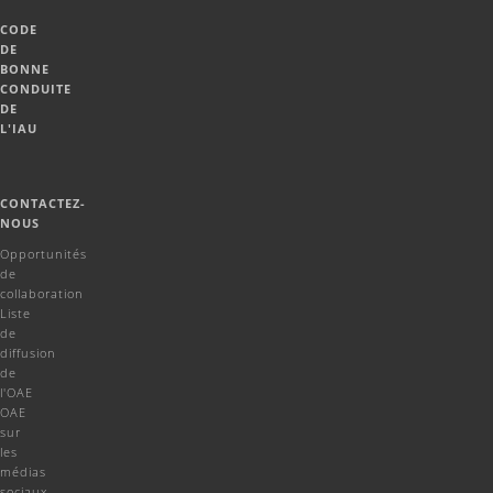
CODE
DE
BONNE
CONDUITE
DE
L'IAU
CONTACTEZ-
NOUS
Opportunités
de
collaboration
Liste
de
diffusion
de
l'OAE
OAE
sur
les
médias
sociaux