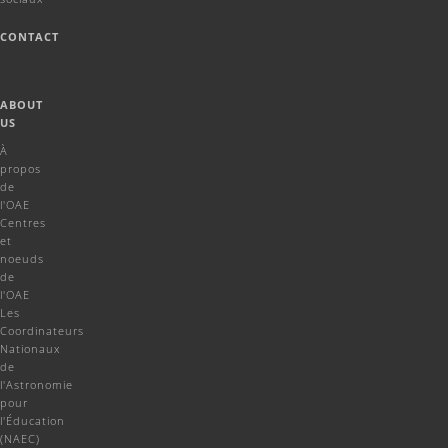
CONTACT
ABOUT
US
À
propos
de
l'OAE
Centres
et
noeuds
de
l'OAE
Les
Coordinateurs
Nationaux
de
l'Astronomie
pour
l'Éducation
(NAEC)