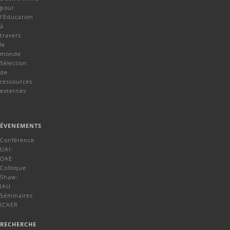
pour
l'Education
à
travers
le
monde
Sélection
de
ressources
externes
ÉVENEMENTS
Conférence
UAI-
OAE
Colloque
Shaw-
IAU
Séminaires
ICAER
RECHERCHE