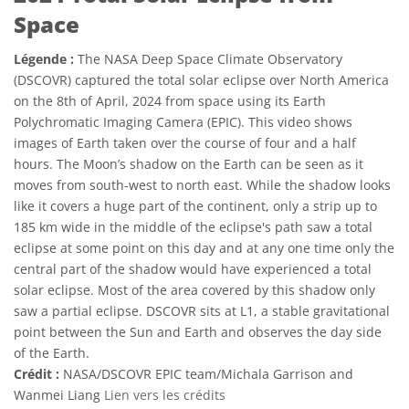
Space
Légende :
The NASA Deep Space Climate Observatory
(DSCOVR) captured the total solar eclipse over North America
on the 8th of April, 2024 from space using its Earth
Polychromatic Imaging Camera (EPIC). This video shows
images of Earth taken over the course of four and a half
hours. The Moon’s shadow on the Earth can be seen as it
moves from south-west to north east. While the shadow looks
like it covers a huge part of the continent, only a strip up to
185 km wide in the middle of the eclipse's path saw a total
eclipse at some point on this day and at any one time only the
central part of the shadow would have experienced a total
solar eclipse. Most of the area covered by this shadow only
saw a partial eclipse. DSCOVR sits at L1, a stable gravitational
point between the Sun and Earth and observes the day side
of the Earth.
Crédit :
NASA/DSCOVR EPIC team/Michala Garrison and
Wanmei Liang
Lien vers les crédits