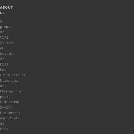
ABOUT
US
À
propos
de
l'OAE
Centres
et
noeuds
de
l'OAE
Les
Coordinateurs
Nationaux
de
l'Astronomie
pour
l'Éducation
(NAEC)
Documents
importants
de
l'OAE