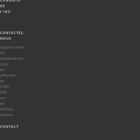
CONDUITE
DE
L'IAU
CONTACTEZ-
NOUS
Opportunités
de
collaboration
Liste
de
diffusion
de
l'OAE
OAE
sur
les
médias
sociaux
CONTACT