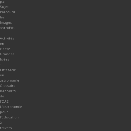
par
Sujet
Parcourir
les
images
AstroEdu
-
Activités
en
classe
Grandes
Idées
-
Littéracie
en
astronomie
Glossaire
Rapports
de
l'OAE
L'astronomie
pour
l'Education
à
travers