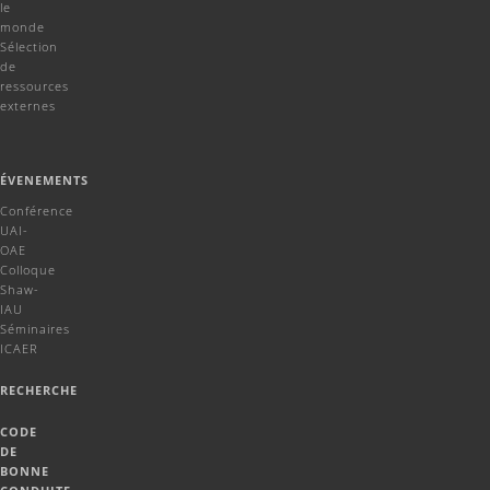
le
monde
Sélection
de
ressources
externes
ÉVENEMENTS
Conférence
UAI-
OAE
Colloque
Shaw-
IAU
Séminaires
ICAER
RECHERCHE
CODE
DE
BONNE