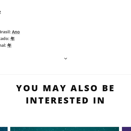
e
rasil:
Ano
cado:
年
nal:
年
YOU MAY ALSO BE
INTERESTED IN