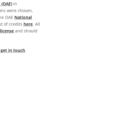
 (OAE)
in
ions were chosen,
the OAE
National
st of credits
here
. All
license
and should
e
get in touch
.