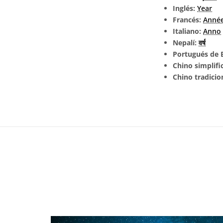
Inglés:
Year
Francés:
Anné
Italiano:
Anno
Nepalí:
वर्ष
Portugués de B
Chino simplifi
Chino tradicio