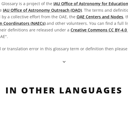
Glossary is a project of the
IAU Office of Astronomy for Education
he
IAU Office of Astronomy Outreach (OAO)
. The terms and definit
by a collective effort from the OAE, the
OAE Centers and Nodes
, 
n Coordinators (NAECs)
and other volunteers. You can find a full li
heir definitions are released under a
Creative Commons CC BY-4.0 
OAE".
al or translation error in this glossary term or definition then pleas
IN OTHER LANGUAGES