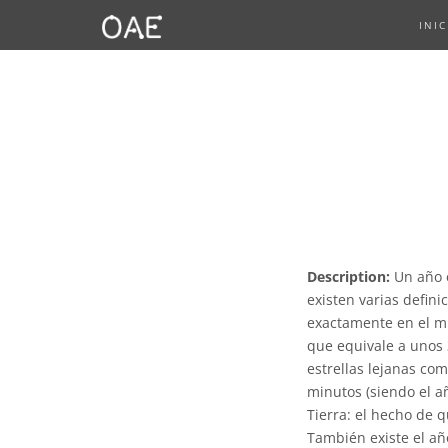
INIC
Description:
Un año e
existen varias defini
exactamente en el mi
que equivale a unos 3
estrellas lejanas co
minutos (siendo el añ
Tierra: el hecho de 
También existe el año