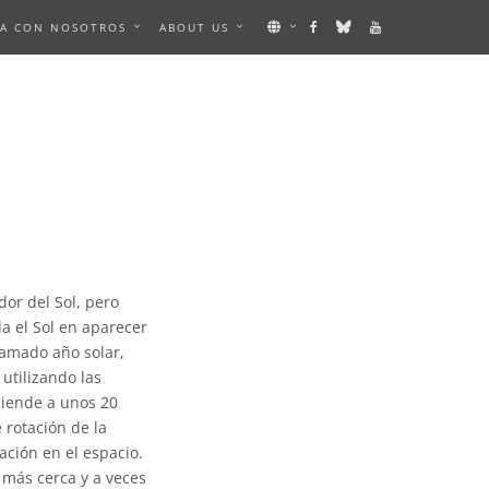
A CON NOSOTROS
ABOUT US
or del Sol, pero
da el Sol en aparecer
lamado año solar,
utilizando las
ciende a unos 20
 rotación de la
ación en el espacio.
s más cerca y a veces