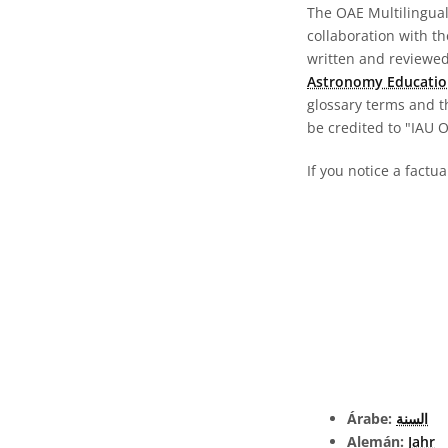
The OAE Multilingual 
collaboration with t
written and reviewed 
Astronomy Educatio
glossary terms and t
be credited to "IAU 
If you notice a factu
Árabe:
السنة
Alemán:
Jahr