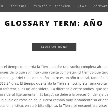
IO
RECURSOS
EVENTOS
RESEARCH
NEWS
CONTACT
GLOSSARY TERM: AÑO
GLOSSARY HOME
s el tiempo que tarda la Tierra en dar una vuelta completa alreded
ciones de lo que significa «una vuelta completa». El tiempo que tar
smo lugar del cielo de un año a otro es un año tropical, también l
65.24 días. El tiempo que tarda la Tierra en completar una órbita, 
mo referencia, es un año sideral. La diferencia entre ambos, que as
o sideral ligeramente más largo), se debe a la precesión del eje de
que el eje de rotación de la Tierra cambia muy lentamente su orient
 anomalístico: en su órbita elíptica, la Tierra se encuentra a vece