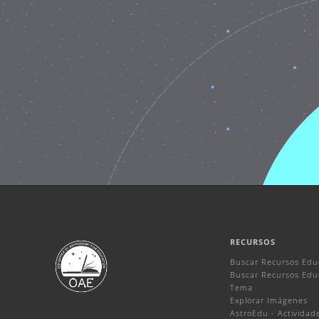
RECURSOS
Buscar Recursos Edu
Buscar Recursos Educ
Tema
Explorar Imágenes
AstroEdu - Actividade