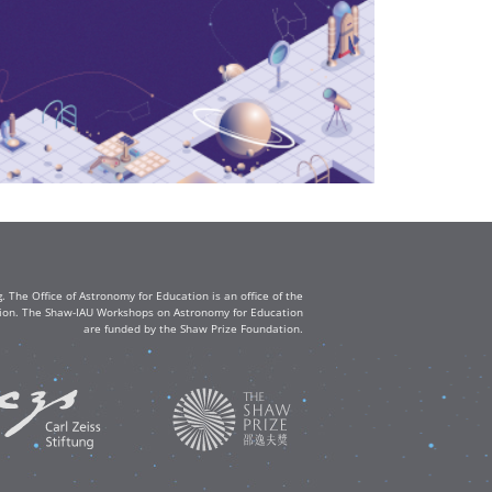
The Office of Astronomy for Education is an office of the
ation. The Shaw-IAU Workshops on Astronomy for Education
are funded by the Shaw Prize Foundation.