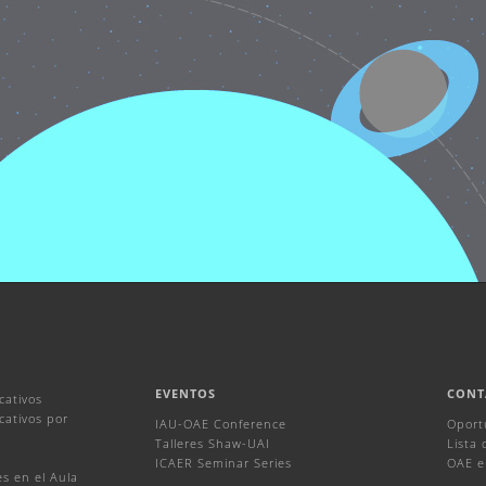
EVENTOS
CONT
cativos
ativos por
IAU-OAE Conference
Oport
Talleres Shaw-UAI
Lista
ICAER Seminar Series
OAE e
s en el Aula