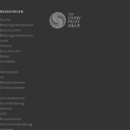
RESSOURCEN
Suche
Bildungsressourcen
Durchsuche
Bildungsressourcen
nach
Thema
Durchsuche
Bilder
AstroEdu
-
Aktivitäten
im
Klassenzimmer
Schlüsselideen
-
astronomische
Grundbildung
Glossar
OAE
Rezensionen
Astronomiebildung
weltweit