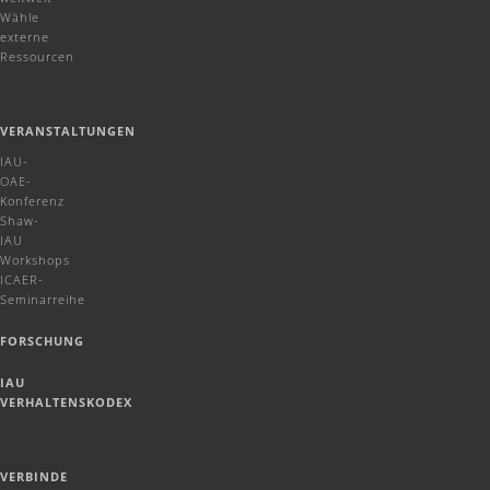
Wähle
externe
Ressourcen
VERANSTALTUNGEN
IAU-
OAE-
Konferenz
Shaw-
IAU
Workshops
ICAER-
Seminarreihe
FORSCHUNG
IAU
VERHALTENSKODEX
VERBINDE