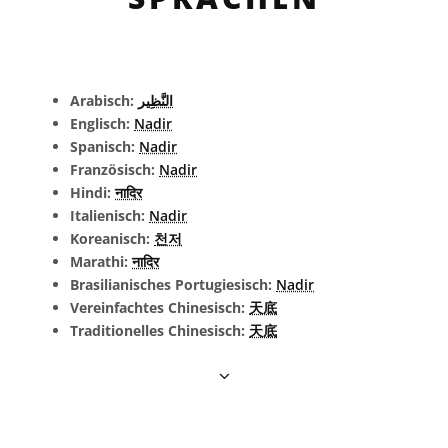
Arabisch:
النَّظِير
Englisch:
Nadir
Spanisch:
Nadir
Französisch:
Nadir
Hindi:
नादिर
Italienisch:
Nadir
Koreanisch:
천저
Marathi:
नादिर
Brasilianisches Portugiesisch:
Nadir
Vereinfachtes Chinesisch:
天底
Traditionelles Chinesisch:
天底