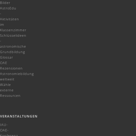
Bilder
AstroEdu
-
Aktivitäten
im
Klassenzimmer
Schlüsselideen
-
astronomische
Grundbildung
Glossar
OAE
Rezensionen
Astronomiebildung
weltweit
Wähle
externe
Ressourcen
VERANSTALTUNGEN
IAU-
OAE-
Konferenz