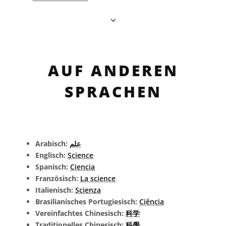
AUF ANDEREN
SPRACHEN
Arabisch:
علم
Englisch:
Science
Spanisch:
Ciencia
Französisch:
La science
Italienisch:
Scienza
Brasilianisches Portugiesisch:
Ciência
Vereinfachtes Chinesisch:
科学
Traditionelles Chinesisch:
科學