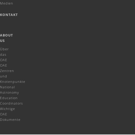
Medien
KONTAKT
ABOUT
US
Über
das
OAE
OAE
Zentren
und
Knotenpunkte
National
Astronomy
Education
Coordinators
Wichtige
OAE
Dokumente