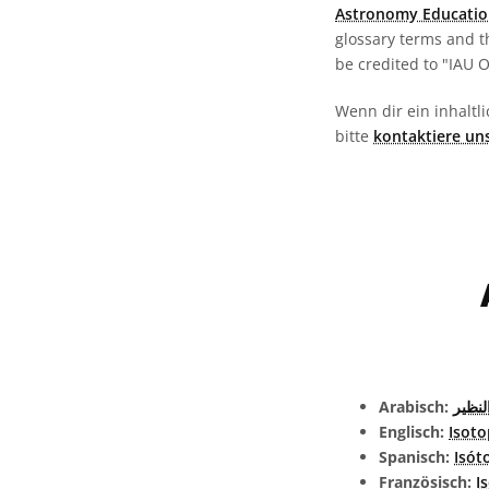
Astronomy Educatio
glossary terms and t
be credited to "IAU 
Wenn dir ein inhaltli
bitte
kontaktiere un
Arabisch:
لنظير
Englisch:
Isot
Spanisch:
Isót
Französisch:
I