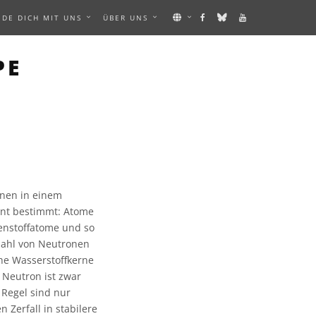
NDE DICH MIT UNS
ÜBER UNS
PE
nen in einem
ent bestimmt: Atome
enstoffatome und so
nzahl von Neutronen
he Wasserstoffkerne
 Neutron ist zwar
 Regel sind nur
 Zerfall in stabilere