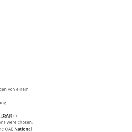
urden von einem
gung
 (OAE)
in
ions were chosen,
the OAE
National