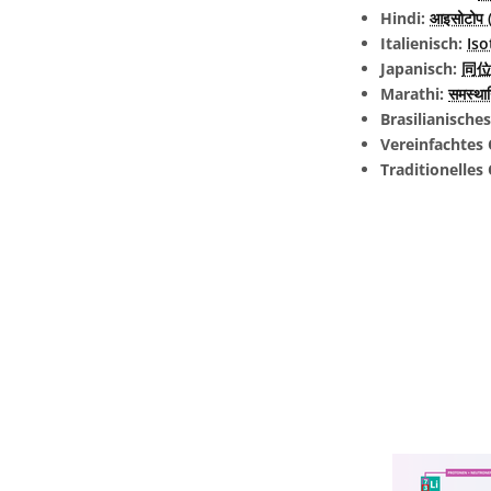
Hindi:
आइसोटोप (
Italienisch:
Is
Japanisch:
同位
Marathi:
समस्था
Brasilianische
Vereinfachtes 
Traditionelles