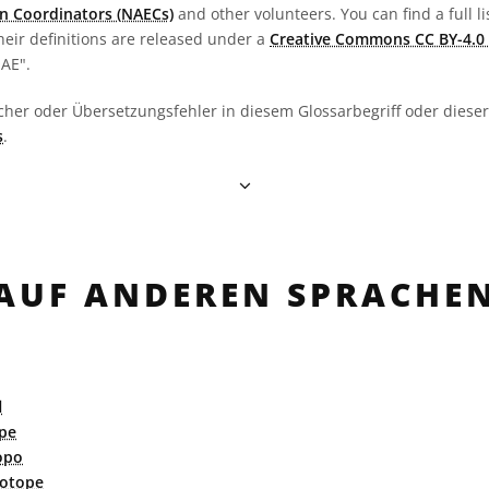
n Coordinators (NAECs)
and other volunteers. You can find a full li
heir definitions are released under a
Creative Commons CC BY-4.0 
OAE".
cher oder Übersetzungsfehler in diesem Glossarbegriff oder dieser 
s
.
AUF ANDEREN SPRACHE
ا
ope
opo
sotope