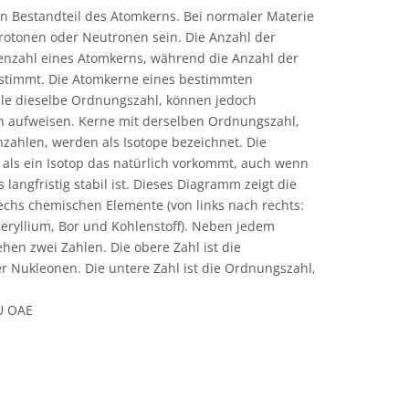
in Bestandteil des Atomkerns. Bei normaler Materie
otonen oder Neutronen sein. Die Anzahl der
nzahl eines Atomkerns, während die Anzahl der
stimmt. Die Atomkerne eines bestimmten
le dieselbe Ordnungszahl, können jedoch
n aufweisen. Kerne mit derselben Ordnungszahl,
zahlen, werden als Isotope bezeichnet. Die
ls ein Isotop das natürlich vorkommt, auch wenn
 langfristig stabil ist. Dieses Diagramm zeigt die
echs chemischen Elemente (von links nach rechts:
Beryllium, Bor und Kohlenstoff). Neben jedem
en zwei Zahlen. Die obere Zahl ist die
r Nukleonen. Die untere Zahl ist die Ordnungszahl,
AU OAE
e Commons Namensnennung 4.0 International (CC BY 4.0) Symbole