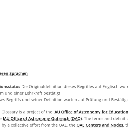
deren Sprachen
tionsstatus
Die Originaldefinition dieses Begriffes auf Englisch w
 und einer Lehrkraft bestätigt
es Begriffs und seiner Definition warten auf Prüfung und Bestäti
Glossary is a project of the
IAU Office of Astronomy for Education
he
IAU Office of Astronomy Outreach (OAO)
. The terms and definit
by a collective effort from the OAE, the
OAE Centers and Nodes
, 