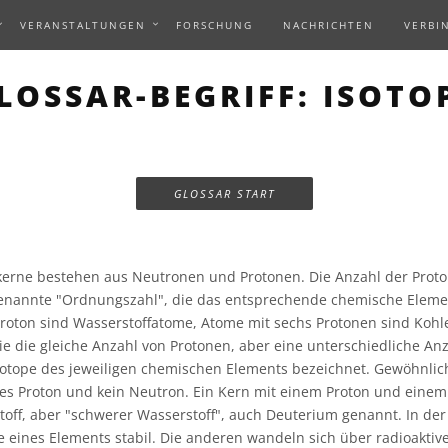
VERANSTALTUNGEN
FORSCHUNG
NACHRICHTEN
VERBI
LOSSAR-BEGRIFF: ISOTO
GLOSSAR START
erne bestehen aus Neutronen und Protonen. Die Anzahl der Proto
genannte "Ordnungszahl", die das entsprechende chemische Elem
Proton sind Wasserstoffatome, Atome mit sechs Protonen sind Kohl
ie die gleiche Anzahl von Protonen, aber eine unterschiedliche A
sotope des jeweiligen chemischen Elements bezeichnet. Gewöhnlic
es Proton und kein Neutron. Ein Kern mit einem Proton und einem
ff, aber "schwerer Wasserstoff", auch Deuterium genannt. In der
e eines Elements stabil. Die anderen wandeln sich über radioaktiven