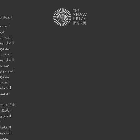
الموارد
البحث
في
الموارد
التعليمية
تصفح
الموارد
التعليمية
حسب
الموضوع
تصفح
الصور
أنشطة
صفية
-
AstroEdu
الأفكار
الكبرى
-
الثقافة
الفلكية
معجم