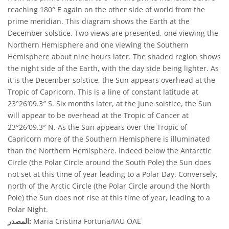
reaching 180° E again on the other side of world from the
prime meridian. This diagram shows the Earth at the
December solstice. Two views are presented, one viewing the
Northern Hemisphere and one viewing the Southern
Hemisphere about nine hours later. The shaded region shows
the night side of the Earth, with the day side being lighter. As
it is the December solstice, the Sun appears overhead at the
Tropic of Capricorn. This is a line of constant latitude at
23°26′09.3″ S. Six months later, at the June solstice, the Sun
will appear to be overhead at the Tropic of Cancer at
23°26′09.3″ N. As the Sun appears over the Tropic of
Capricorn more of the Southern Hemisphere is illuminated
than the Northern Hemisphere. Indeed below the Antarctic
Circle (the Polar Circle around the South Pole) the Sun does
not set at this time of year leading to a Polar Day. Conversely,
north of the Arctic Circle (the Polar Circle around the North
Pole) the Sun does not rise at this time of year, leading to a
Polar Night.
Maria Cristina Fortuna/IAU OAE
المصدر: