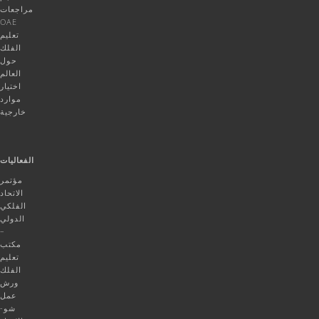
مراجعات
OAE
تعليم
الفلك
حول
العالم
اختيار
موارد
خارجية
الفعاليات
مؤتمر
الاتحاد
الفلكي
الدولي
–
مكتب
تعليم
الفلك
ورش
عمل
شو-