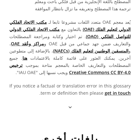
المصطلح باللغة الإنجليزية من قبل فلكي باحث ومعلم
ترجمة هذا المصطلح وتعريفه ما تزال بانتظار الموافقة
يُعد معجم OAE متعدد اللغات مشروعا تابعا لـ
مكتب الاتحاد الفلكي
الدولي لتعليم الفلك (OAE)
بالتعاون مع
مكتب الاتحاد الفلكي الدولي
للتواصل الفلكي (OAO)
. تم اختيار وكتابة ومراجعة المصطلحات
والتعاريف ضمن جهد جماعي من قبل OAE و
مراكز وعُقد OAE
،
و
المنسقين الوطنيين لتعليم الفلك (NAECs)
، بالإضافة إلى متطوعين
آخرين. يمكنك العثور على قائمة كاملة بالاعتمادات
هنا
. جميع
المصطلحات والتعاريف الخاصة بالمعجم متاحة بموجب
ترخيص
Creative Commons CC BY-4.0
ويجب نسبها إلى "IAU OAE".
If you notice a factual or translation error in this glossary
.
term or definition then please
get in touch
بلغات أخرى