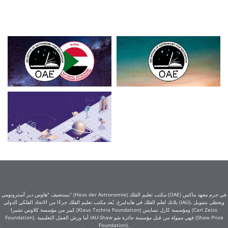
يستضيف "هاوس دير أسترونومي" (Haus der Astronomie) مكتب تعليم الفلك (OAE) في حرم معهد ماكس
بلانك لعلم الفلك في هايدلبرغ. يُعد مكتب تعليم الفلك جزءًا من الاتحاد الفلكي الدولي (IAU)، ويحظى بتمويل
كبير من مؤسسة كلاوس تشيرا (Klaus Tschira Foundation) ومؤسسة كارل تسايس (Carl Zeiss
Foundation). أما ورش العمل التعليمية IAU-Shaw فهي ممولة من قبل مؤسسة جائزة شو (Shaw Prize
Foundation).