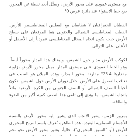
مع مستوى عمودي على محور الأرض، ويمثّل أبعد نقطة عن المحور.
يقع خط الاستواء عند دائرة عرض 0°.
القطبان الجغرافيان لا يتطابقان مع القطبين المغناطيسيين للأرض.
القطب المغناطيسي الشمالي والجنوبي هما الموقعان على سطح
الأرض حيث يكون اتجاه المجال المغناطيسي عمودياً إلى الأسفل أو
الأعلى، على التوالي.
لكوكب الأرض مدار حول الشمس، ويمتلك هذا المدار محوراً أيضاً،
وهو الخط العمودي على مستوى المدار. يميل محور الأرض بزاوية
مقدارها 23.4° مقارنة بمحور المدار، وهذه الميلان هو السبب في
تعاقب الفصول على الأرض. خلال دوران الأرض حول الشمس، تكون
أحياناً النصف الشمالي أو النصف الجنوبي من الكرة الأرضية مائلاً
باتجاه الشمس، ما يؤدي إلى تلقي هذا النصف كمية أكبر من الضوء
والطاقة.
بمرور الزمن، يتغير الاتجاه الذي يشير إليه محور الأرض بالنسبة
للأجسام السماوية البعيدة. هذه الظاهرة تُعرف باسم الترنح المحوري
للأرض (أو "السبق المحوري"). حالياً، يشير محور الأرض نحو نجم