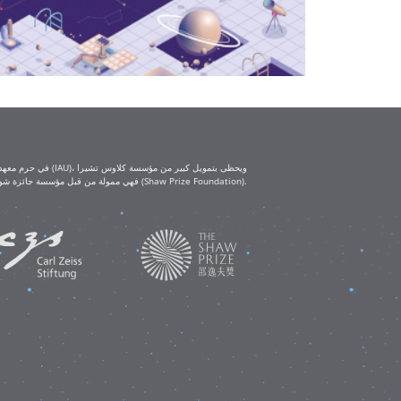
(Klaus Tschira Foundation) ومؤسسة كارل تسايس (Carl Zeiss Foundation). أما ورش العمل التعليمية IAU-Shaw فهي ممولة من قبل مؤسسة جائزة شو (Shaw Prize Foundation).