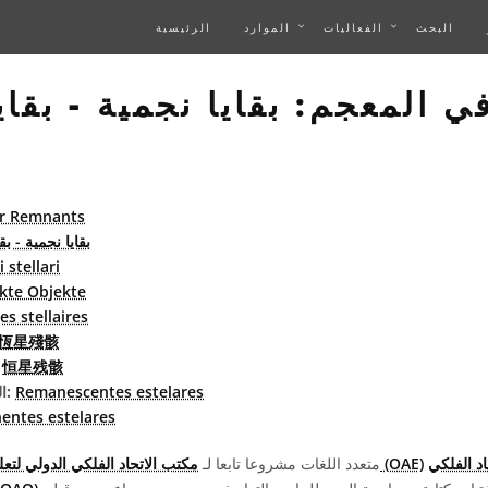
البحث
الفعاليات
الموارد
الرئيسية
المعجم: بقايا نجمية - بقاي
ar Remnants
بقايا نجمية - بق
 stellari
te Objekte
es stellaires
恆星殘骸
恒星残骸
الصين
Remanescentes estelares
البرتغاليّة البرازيليّة:
entes estelares
د الفلكي
مكتب الاتحاد الفلكي الدولي لتعليم الفلك (OAE)
يُعد معجم OAE متعدد اللغات مشروعا تابعا لـ