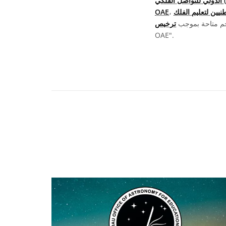
(OAO)
OAE
جم متاحة بموجب
OAE".