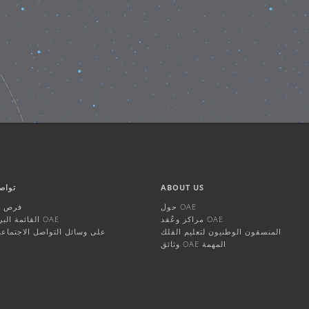
ABOUT US
تواص
حول OAE
فرص ال
مراكز وعُقد OAE
القائمة البريدية لـ OAE
المنسقون الوطنيون لتعليم الفلك
OAE على وسائل التواصل الاجتماع
وثائق OAE المهمة