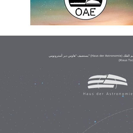
يستضيف "هاوس دير أسترونومي" (Haus der Astronomie) مكتب تعليم الفلك (OAE) في حرم معهد ماكس بلانك لعلم الفلك في هايدلبرغ. يُعد مكتب تعليم الفلك جزءًا من الاتحاد الفلكي الدولي (IAU)، ويحظى بتمويل كبير من مؤسسة كلاوس تشيرا