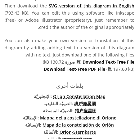
Then download the
SVG version of this diagram in English
(793.43 kB). You can edit this using software like Inkscape
(free) or Adobe Illustrator (proprietary). Just remember to
credit the author of the original appropriately.
You can also make your own version or translation of this
diagram by adding adding text to a version of this diagram
with no text. Just download one of the following files:
Download Text-Free File
(
صورة 130.72 kB)
PDF file
Download Text-Free PDF File
(
197.60 kB)
بلغات أخرى
Orion Constellation Map
الإنجليزيّة:
獵戶座星圖
الصينيّة التقليدية:
猎户座星图
الصينيّة المبسطة:
Mappa della costellazione di Orione
الإيطاليّة:
Mapa de la constelación de Orión
الإسبانيّة:
Orion-Sternkarte
الألمانيّة: