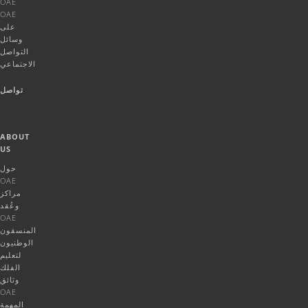
OAE
OAE
على
وسائل
التواصل
الاجتماعي
تواصل
ABOUT
US
حول
OAE
مراكز
وعُقد
OAE
المنسقون
الوطنيون
لتعليم
الفلك
وثائق
OAE
المهمة