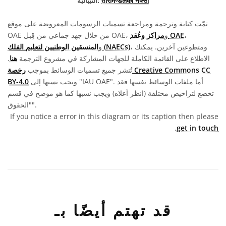
तारामण्डलको नक्सा
النيبالية:
تمّت كتابة وترجمة ومراجعة تسميات الرسومات المعروضة على موقع
،
مراكز وعُقد OAE
OAE من خلال جهد جماعي من قِبل OAE، و
، ومتطوعين آخرين. يمكنك
المنسقين الوطنيين لتعليم الفلك (NAECs)
و
الاطلاع على القائمة الكاملة للجهات المشاركة في مشروع الترجمة
هنا
.
تُنشر جميع تسميات الوسائط بموجب
رخصة Creative Commons CC
ويجب نسبها إلى "IAU OAE". أما ملفات الوسائط نفسها فقد
BY-4.0
تخضع لتراخيص مختلفة (انظر أعلاه) ويجب نسبها كما هو موضح في قسم
"الحقوق".
If you notice a error in this diagram or its caption then please
.
get in touch
قد تهتم أيضًا بـ