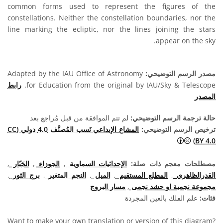
common forms used to represent the figures of the
constellations. Neither the constellation boundaries, nor the
line marking the ecliptic, nor the lines joining the stars
appear on the sky.
مصدر الرسم التوضيحي:
Adapted by the IAU Office of Astronomy
for Education from the original by IAU/Sky & Telescope.
رابط
المصدر
حالة ترجمة الرسم التوضيحي:
لم تتم الموافقة من قبل مُراجع بعد
ترخيص الرسم التوضيحي:
المشاع الإبداعي نَسب المُصنَّف 4.0 دولي (CC
المشاع الإبداعي نَسب المُصنَّف 4.0 دولي (CC BY 4.0) أيقونات
BY 4.0)
مصطلحات معجم ذات صلة:
الإحداثيات السماوية
,
الجوزاء
,
الجَبّار
,
القدرالظاهري
,
المطلع المستقيم
,
الميل
,
النجم المتغير
,
برج الثور
,
مجموعة نجمية او حشد نجمى
,
مسار البروج
فئات:
علم الفلك بالعين المجردة
Want to make your own translation or version of this diagram?