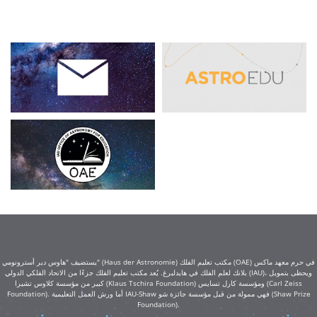
يستضيف "هاوس دير أسترونومي" (Haus der Astronomie) مكتب تعليم الفلك (OAE) في حرم معهد ماكس
بلانك لعلم الفلك في هايدلبرغ. يُعد مكتب تعليم الفلك جزءًا من الاتحاد الفلكي الدولي (IAU)، ويحظى بتمويل
كبير من مؤسسة كلاوس تشيرا (Klaus Tschira Foundation) ومؤسسة كارل تسايس (Carl Zeiss
Foundation). أما ورش العمل التعليمية IAU-Shaw فهي ممولة من قبل مؤسسة جائزة شو (Shaw Prize
Foundation).