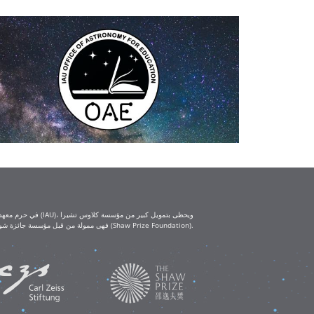
(Klaus Tschira Foundation) ومؤسسة كارل تسايس (Carl Zeiss Foundation). أما ورش العمل التعليمية IAU-Shaw فهي ممولة من قبل مؤسسة جائزة شو (Shaw Prize Foundation).