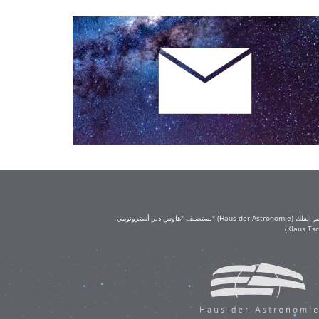
يستضيف "هاوس دير أسترونومي" (Haus der Astronomie) مكتب تعليم الفلك (OAE) في حرم معهد ماكس بلانك لعلم الفلك في هايدلبرغ. يُعد مكتب تعليم الفلك جزءًا من الاتحاد الفلكي الدولي (IAU)، ويحظى بتمويل كبير من مؤسسة كلاوس تشيرا