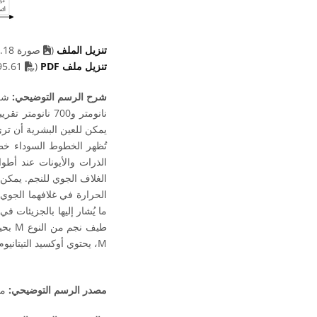
تنزيل الملف
(
صورة 98.18 kB)
F file
تنزيل ملف PDF
(
95.61 kB)
شرح الرسم التوضيحي:
يمكن للعين البشرية أن ترى 
تُظهر الخطوط السوداء خط
الذرات والأيونات عند أط
الغلاف الجوي للنجم. يمكن
ما يُشار إليها بالجزيئات 
طيف 
M، يحتوي أوكسيد التيتانيوم على عدد كبير من هذه النطاقات في الضوء المرئي، مهيمناً على مناطق ضخمة من الطيف.
مصدر الرسم التوضيحي:
مك