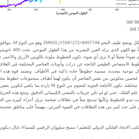
PD
ضوءاً ضئيلاً أو لا ترى أي ضوء، تكون الخطوط ملونة باللونين الأزرق والأحمر ع
وط الامتصاص الطيفي الناتجة عن ذرات وأيونات العناصر المختلفة في الغلاف
وال موجية محددة، مسببة خطوطاً حادة داكنة في الأطياف. وتعتمد قوة هذه
 لنجمين متكونين من نفس العناصر أن يكون لهما أطياف بمجموعات خطوط مختلف
الحرارة في غلافهما الجوي مختلفة. تكون الأغلفة الجوية للنجوم من الن
في علم الفلك، حتى لو لم تكن جزيئات بالمعنى الكيميائي الدقيق. وتنتج هذه الجز
نجم من النوع M بحيث تبدو الخطوط وكأنها تندمج معاً في نطاقات ضخمة تزيل أجزاء كبيرة م
تب الاتحاد الفلكي الدولي للتعليم / مسح سلووان الرقمي للسماء/ نايال ديكون.