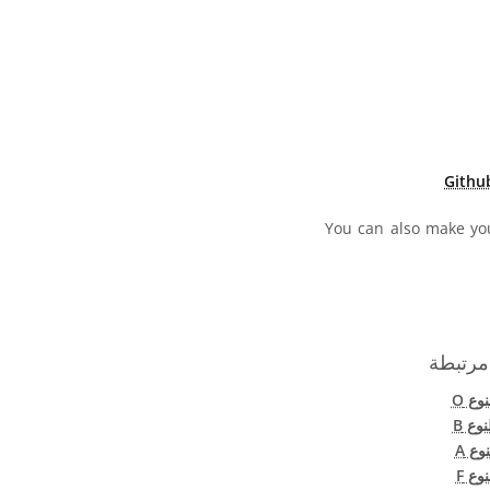
ولي (CC BY 4.0) أيقونات
Githu
You can also make you
مرتبطة
ع O
وع B
ع A
ع F