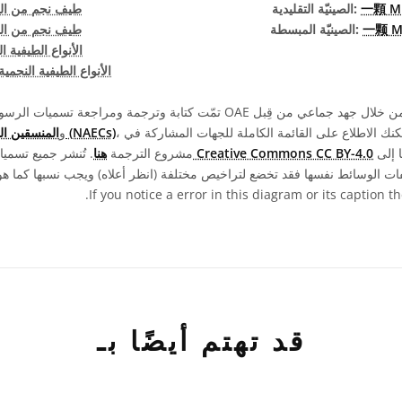
一顆 
الصينيّة التقليدية:
طيف نجم من النو
一颗 
الصينيّة المبسطة:
طيف نجم من النو
الأنواع الطيفية ا
الأنواع الطيفية النجمية
، ومتطوعين آخرين. يمكنك الاطلاع على القائمة الكاملة للجهات المشاركة في
المنسقين الوطنيين لتعليم الفلك (NAECs)
، و
ويجب نسبها إلى "IAU OAE".
رخصة Creative Commons CC BY-4.0
مشروع الترجمة
هنا
. تُنشر جميع تسم
.
If you notice a error in this diagram or its caption 
قد تهتم أيضًا بـ