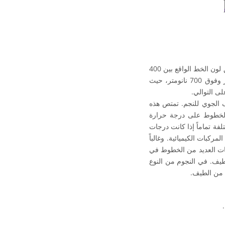
شكل يوضح طيف النجم 2MASS J15581272+8457104 وهو من النوع M. يتوافق لون الخط الواقع بين 400
نانومتر و700 نانومتر تقريباً مع اللون الذي تراه العين البشرية من هذا الطول الموجي. تحت 400 نانومتر وفوق 700 نانومتر، حيث
لى التوالي.
 الجوي للنجم. تمتص هذه
 الخطوط على درجة حرارة
ة تماماً إذا كانت درجات
وع M باردة بما يكفي لتكوين بعض المركبات الكيميائية. وغالباً
يئات العديد من الخطوط في
ن الطيف. في النجوم من النوع