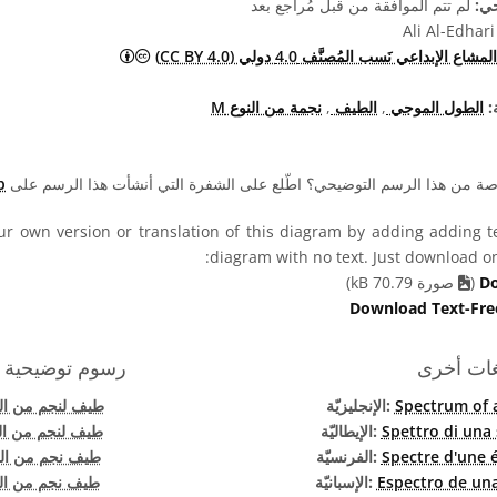
حي:
لم تتم الموافقة من قبل مُراجع بعد
Ali Al-Edhari
المشاع الإبداعي نَسب المُصنَّف 4.0 د
المشاع الإبداعي نَسب المُصنَّف 4.0 دولي (CC BY 4.0)
:
الطول الموجي
,
الطيف
,
نجمة من النوع M
صة من هذا الرسم التوضيحي؟ اطّلع على الشفرة التي أنشأت هذا الرسم على
b
r own version or translation of this diagram by adding adding tex
diagram with no text. Just download one
Do
(
صورة 70.79 kB)
Download Text-Fre
غات أخرى
رسوم توضيحية 
Spectrum of 
الإنجليزيّة:
طيف لنجم من النو
Spettro di una 
الإيطاليّة:
طيف لنجم من الن
Spectre d'une 
الفرنسيّة:
طيف نجم من النو
Espectro de una
الإسبانيّة:
طيف نجم من النو