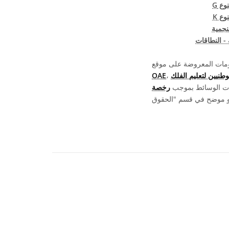
ع G
ع K
لنجمية
 - النطاقات
OAE
يات الوسائط بموجب