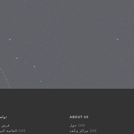
ABOUT US
تواص
حول OAE
فرص ال
مراكز وعُقد OAE
القائمة البريدية لـ OAE