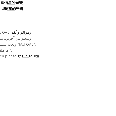
M 型恒星的光譜
M 型恒星的光谱
تمّت كتابة وترجمة ومراجعة تسميات الرسومات المعروضة على موقع OAE من خلال جهد جماعي من قِبل OAE، و
مراكز وعُقد
أما ملفات الوسائط نفسها فقد تخضع لتراخيص مختلفة (انظر أعلاه) ويجب نسبها كما هو موضح في قسم "الحقوق".
then please
get in touch