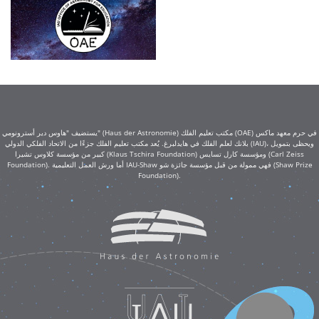
يستضيف "هاوس دير أسترونومي" (Haus der Astronomie) مكتب تعليم الفلك (OAE) في حرم معهد ماكس
بلانك لعلم الفلك في هايدلبرغ. يُعد مكتب تعليم الفلك جزءًا من الاتحاد الفلكي الدولي (IAU)، ويحظى بتمويل
كبير من مؤسسة كلاوس تشيرا (Klaus Tschira Foundation) ومؤسسة كارل تسايس (Carl Zeiss
Foundation). أما ورش العمل التعليمية IAU-Shaw فهي ممولة من قبل مؤسسة جائزة شو (Shaw Prize
Foundation).