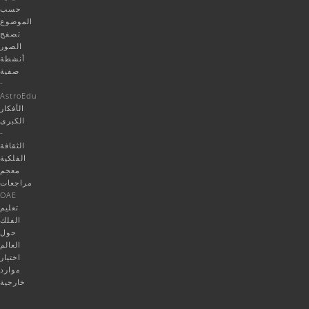
حسب
الموضوع
تصفح
الصور
أنشطة
صفية
-
AstroEdu
الأفكار
الكبرى
-
الثقافة
الفلكية
معجم
مراجعات
OAE
تعليم
الفلك
حول
العالم
اختيار
موارد
خارجية