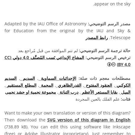
appear on the sky.
مصدر الرسم التوضيحي:
Adapted by the IAU Office of Astronomy
for Education from the original by the IAU and Sky &
Telescope.
رابط المصدر
حالة ترجمة الرسم التوضيحي:
لم تتم الموافقة من قبل مُراجع بعد
ترخيص الرسم التوضيحي:
المشاع الإبداعي نَسب المُصنَّف 4.0 دولي (CC
المشاع الإبداعي نَسب المُصنَّف 4.0 دولي (CC BY 4.0) أيقونات
BY 4.0)
مصطلحات معجم ذات صلة:
الإحداثيات السماوية
,
السديم
,
السديم
الكوكبي
,
العنقود المفتوح
,
القدرالظاهري
,
المجمة
,
المطلع المستقيم
,
الميل
,
بقايا المستعر الأعظم
,
درب التبانة
,
مجموعة نجمية او حشد نجمى
فئات:
علم الفلك بالعين المجردة
Want to make your own translation or version of this diagram?
Then download the
SVG version of this diagram in English
(738.89 kB). You can edit this using software like Inkscape
(free) or Adobe Illustrator (proprietary). Just remember to