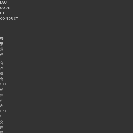
IAU
CODE
OF
CONDUCT
聯
繫
我
們
合
作
機
會
OAE
郵
件
列
表
OAE
社
交
媒
體