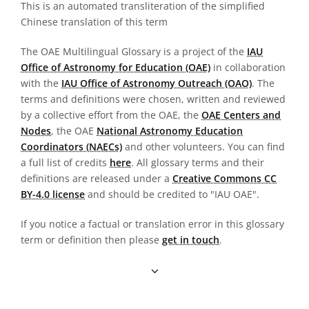
This is an automated transliteration of the simplified
Chinese translation of this term
The OAE Multilingual Glossary is a project of the
IAU
Office of Astronomy for Education (OAE)
in collaboration
with the
IAU Office of Astronomy Outreach (OAO)
. The
terms and definitions were chosen, written and reviewed
by a collective effort from the OAE, the
OAE Centers and
Nodes
, the OAE
National Astronomy Education
Coordinators (NAECs)
and other volunteers. You can find
a full list of credits
here
. All glossary terms and their
definitions are released under a
Creative Commons CC
BY-4.0 license
and should be credited to "IAU OAE".
If you notice a factual or translation error in this glossary
term or definition then please
get in touch
.