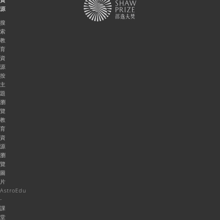
源
搜
索
教
育
資
源
按
主
題
瀏
覽
教
育
資
源
瀏
覽
圖
片
AstroEdu
-
課
堂