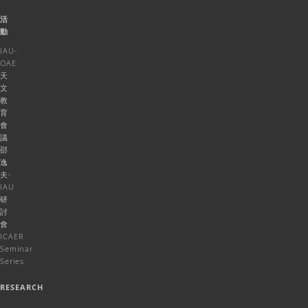
活
動
IAU-
OAE
天
文
教
育
會
議
邵
逸
夫-
IAU
研
討
會
ICAER
Seminar
Series
RESEARCH