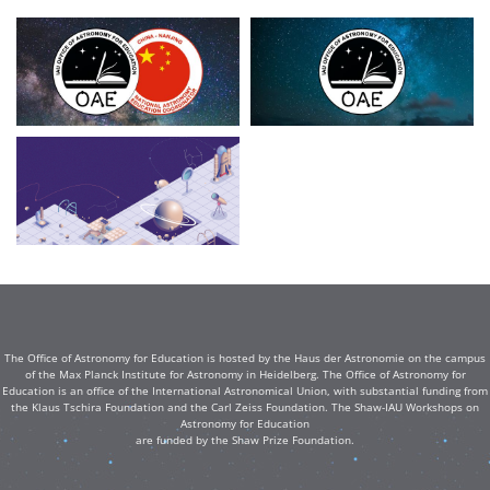
The Office of Astronomy for Education is hosted by the Haus der Astronomie on the campus
of the Max Planck Institute for Astronomy in Heidelberg. The Office of Astronomy for
Education is an office of the International Astronomical Union, with substantial funding from
the Klaus Tschira Foundation and the Carl Zeiss Foundation. The Shaw-IAU Workshops on
Astronomy for Education
are funded by the Shaw Prize Foundation.