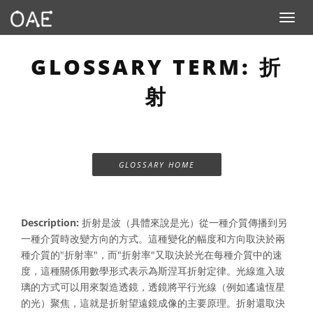
Toggle n
GLOSSARY TERM: 折
射
GLOSSARY HOME
Description:
折射是波（具體來說是光）從一種介質傳播到另
一種介質時改變方向的方式。這種變化的幅度和方向取決於兩
種介質的"折射率"，而"折射率"又取決於光在每種介質中的速
度，這種關係用數學形式表示為斯涅耳折射定律。光線進入玻
璃的方式可以用來製造透鏡，透鏡將平行光線（例如遙遠恆星
的光）聚焦，這就是折射望遠鏡成像的主要原理。折射還取決