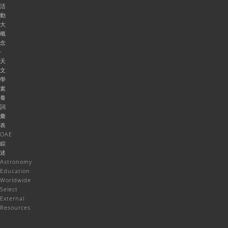
活
動
大
概
念
-
天
文
學
素
養
詞
彙
表
OAE
綜
述
Astronomy
Education
Worldwide
Select
External
Resources