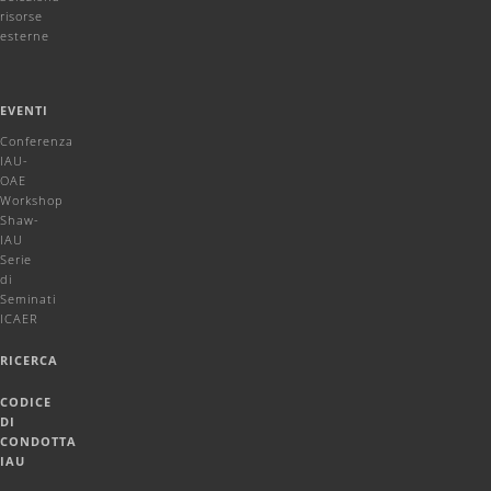
risorse
esterne
EVENTI
Conferenza
IAU-
OAE
Workshop
Shaw-
IAU
Serie
di
Seminati
ICAER
RICERCA
CODICE
DI
CONDOTTA
IAU