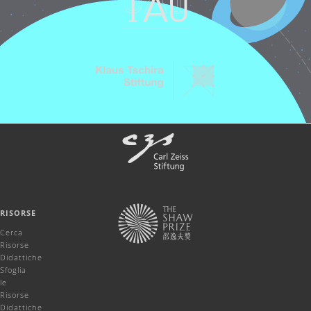
RISORSE
Cerca
Risorse
Didattiche
Sfoglia
le
Risorse
Didattiche