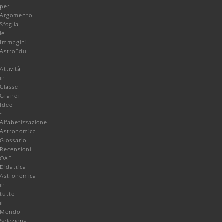
per
Argomento
Sfoglia
le
Immagini
AstroEdu
-
Attività
in
Classe
Grandi
Idee
-
Alfabetizzazione
Astronomica
Glossario
Recensioni
OAE
Didattica
Astronomica
in
tutto
il
Mondo
Seleziona