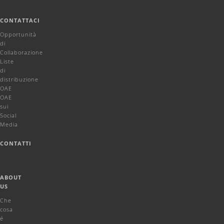
CONTATTACI
Opportunità
di
Collaborazione
Liste
di
distribuzione
OAE
OAE
sui
Social
Media
CONTATTI
ABOUT
US
Che
cosa
é