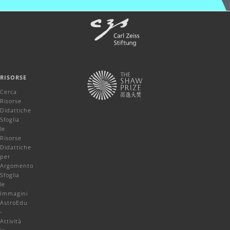
RISORSE
Cerca
Risorse
Didattiche
Sfoglia
le
Risorse
Didattiche
per
Argomento
Sfoglia
le
Immagini
AstroEdu
-
Attività