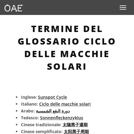
Toggle n
TERMINE DEL
GLOSSARIO CICLO
DELLE MACCHIE
SOLARI
Inglese:
Sunspot Cycle
Italiano:
Ciclo delle macchie solari
Arabo:
دورة البقع الشمسية
Tedesco:
Sonnenfleckenzyklus
Cinese tradizionale:
太陽黑子週期
Cinese semplificato:
太阳黑子周期