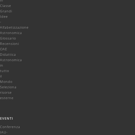
in
Classe
Grandi
Idee
-
Alfabetizzazione
Astronomica
Glossario
Recensioni
OAE
Didattica
Astronomica
in
tutto
il
Mondo
Seleziona
risorse
esterne
EVENTI
Conferenza
IAU-