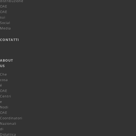
distribuzione
OAE
OAE
sui
Social
Media
CONTATTI
ABOUT
US
Che
cosa
é
OAE
Centri
e
Nodi
OAE
Coordinatori
Nazionali
di
Didattica