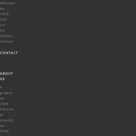
diffusion
de
l'OAE
OAE
sur
les
médias
sociaux
CONTACT
ABOUT
US
À
propos
de
l'OAE
Centres
et
noeuds
de
l'OAE