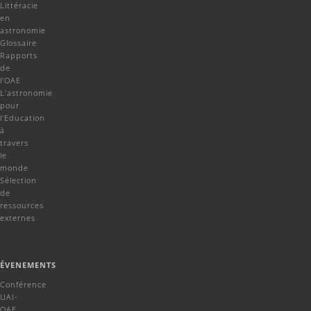
Littéracie
en
astronomie
Glossaire
Rapports
de
l'OAE
L'astronomie
pour
l'Education
à
travers
le
monde
Sélection
de
ressources
externes
ÉVENEMENTS
Conférence
UAI-
OAE