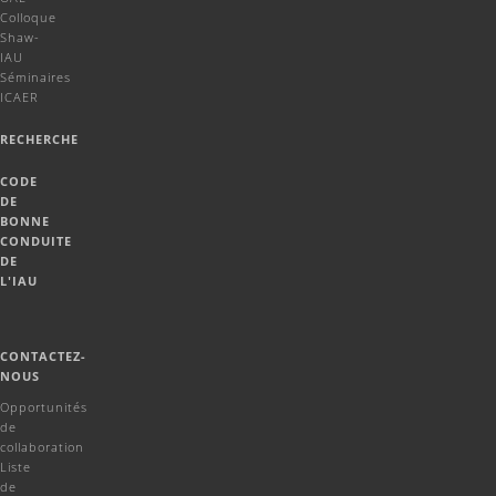
Colloque
Shaw-
IAU
Séminaires
ICAER
RECHERCHE
CODE
DE
BONNE
CONDUITE
DE
L'IAU
CONTACTEZ-
NOUS
Opportunités
de
collaboration
Liste
de