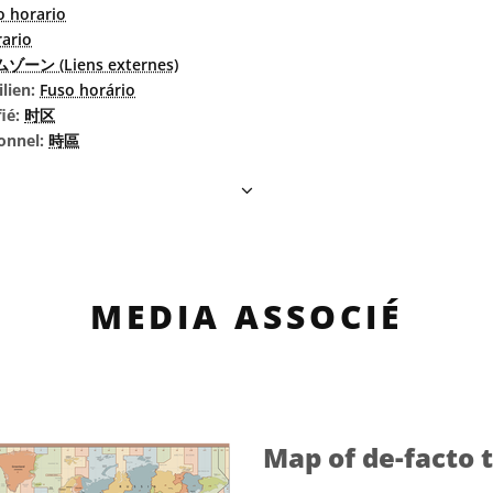
 horario
rario
ゾーン (Liens externes)
ilien:
Fuso horário
fié:
时区
ionnel:
時區
MEDIA ASSOCIÉ
Map of de-facto 