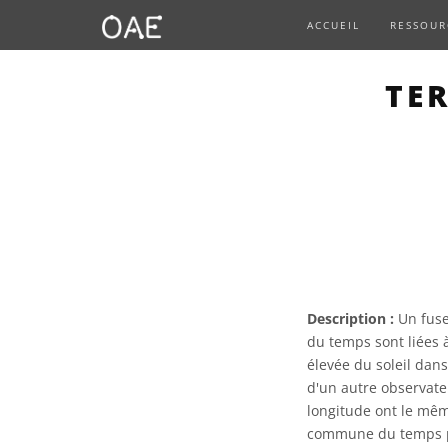
ACCUEIL
RESSOUR
TE
Description :
Un fuse
du temps sont liées à
élevée du soleil dans
d'un autre observateu
longitude ont le mêm
commune du temps po