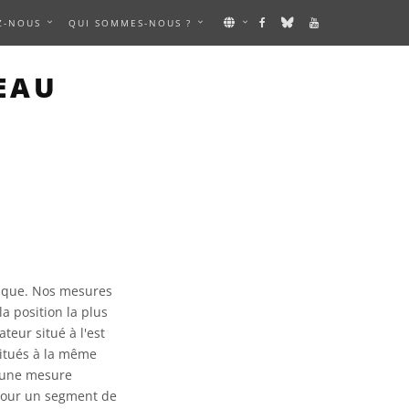
Z-NOUS
QUI SOMMES-NOUS ?
EAU
tique. Nos mesures
la position la plus
teur situé à l'est
 situés à la même
r une mesure
pour un segment de