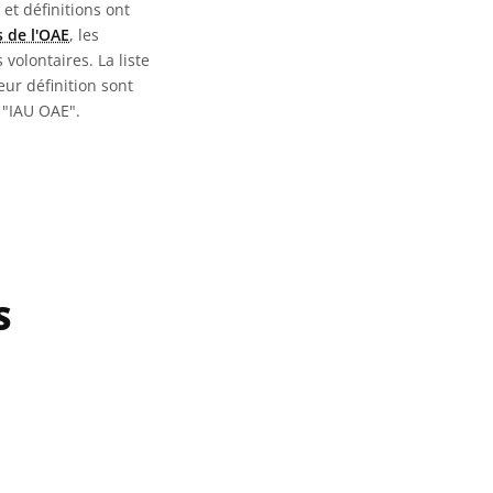
 et définitions ont
 de l'OAE
, les
 volontaires. La liste
eur définition sont
 "IAU OAE".
S