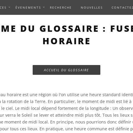
CES
ÉVENEMENTS
RECHERCHE
NOUVELLES
CONTACTE
RME DU GLOSSAIRE : FUS
HORAIRE
ACCUEIL DU GLOSSAIRE
au horaire est une région où l'on utilise une heure standard iden
 la rotation de la Terre. En particulier, le moment de midi est lié à 
 le ciel. Le midi local dépend fortement de la longitude : Un observa
r verra le Soleil se lever et atteindre midi plus tôt. Tous les lieux
e moment de midi local. En principe, nous pourrions donc défini
ur tous ces lieux. En pratique, une heure commune est définie 