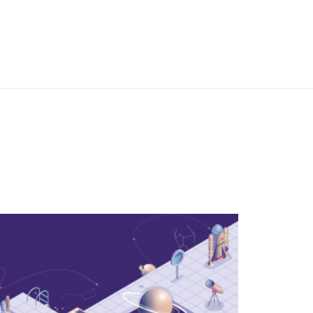
 Commons (CC) Attribution 4.0 International (CC BY 4.0) Icônes