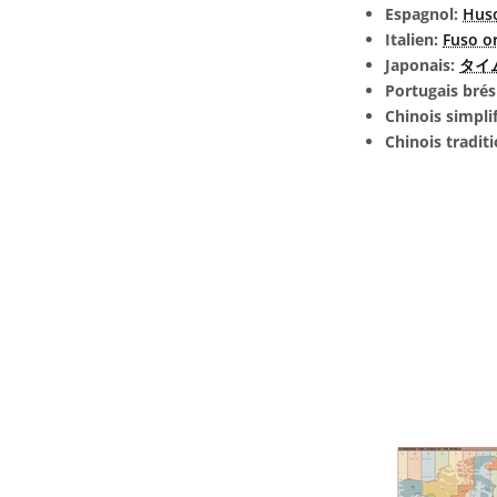
Espagnol:
Huso
Italien:
Fuso o
Japonais:
タイム
Portugais brés
Chinois simpli
Chinois tradit