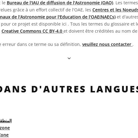
c le
Bureau de l'IAU de diffusion de l'Astronomie (OAO)
. Les termes
 relues grâce à un effort collectif de l'OAE, les
Centres et les Noeuds
naux de l'Astronomie pour l'Education de l'OAE(NAECs)
et d'autres
pour ce projet est disponible ici
. Tous les termes du glossaire et l
e
Creative Commons CC BY-4.0
et doivent être créditées au nom de
e erreur dans ce terme ou sa définition,
veuillez nous contacter
.
DANS D'AUTRES LANGUE
المنطقة
tzone
Zone