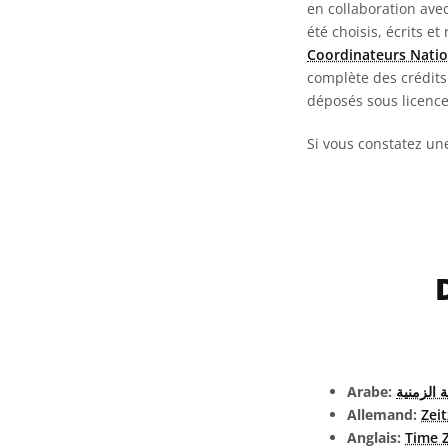
en collaboration ave
été choisis, écrits et
Coordinateurs Natio
complète des crédits 
déposés sous licenc
Si vous constatez un
Arabe:
 الزمنية
Allemand:
Zei
Anglais:
Time 