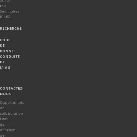
Shaw-
IAU
Séminaires
ICAER
RECHERCHE
CODE
DE
BONNE
CONDUITE
DE
L'IAU
CONTACTEZ-
NOUS
Opportunités
de
collaboration
Liste
de
diffusion
de