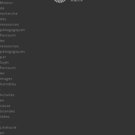
Moteur
de
recherche
des
ressources
pédagogiques
Parcourir
les
ressources
pédagogiques
par
Sujet
Parcourir
les
images
AstroEdu
-
Activités
en
classe
Grandes
Idées
-
Littéracie
en