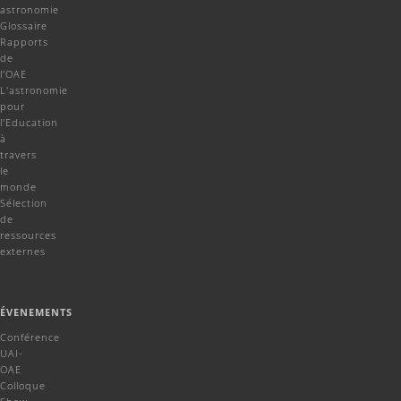
astronomie
Glossaire
Rapports
de
l'OAE
L'astronomie
pour
l'Education
à
travers
le
monde
Sélection
de
ressources
externes
ÉVENEMENTS
Conférence
UAI-
OAE
Colloque