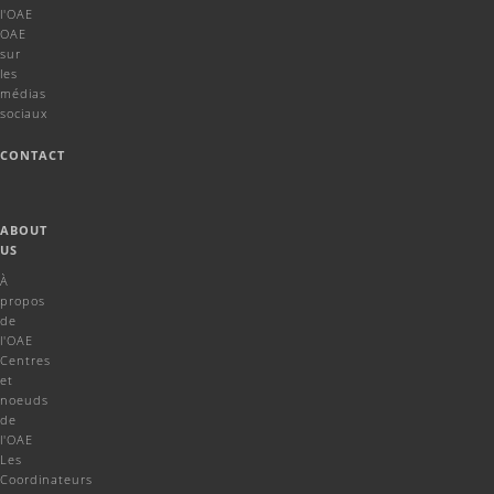
l'OAE
OAE
sur
les
médias
sociaux
CONTACT
ABOUT
US
À
propos
de
l'OAE
Centres
et
noeuds
de
l'OAE
Les
Coordinateurs