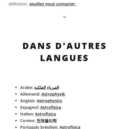
définition,
veuillez nous contacter
.
DANS D'AUTRES
LANGUES
Arabe:
الفيزياء الفلكية
Allemand:
Astrophysik
Anglais:
Astrophysics
Espagnol:
Astrofísica
Italien:
Astrofisica
Coréen:
천체물리학
Portugais brésilien:
Astrofísica