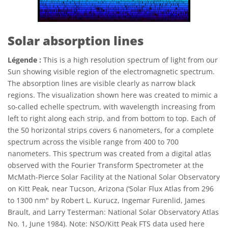
Solar absorption lines
Légende :
This is a high resolution spectrum of light from our
Sun showing visible region of the electromagnetic spectrum.
The absorption lines are visible clearly as narrow black
regions. The visualization shown here was created to mimic a
so-called echelle spectrum, with wavelength increasing from
left to right along each strip, and from bottom to top. Each of
the 50 horizontal strips covers 6 nanometers, for a complete
spectrum across the visible range from 400 to 700
nanometers. This spectrum was created from a digital atlas
observed with the Fourier Transform Spectrometer at the
McMath-Pierce Solar Facility at the National Solar Observatory
on Kitt Peak, near Tucson, Arizona (‘Solar Flux Atlas from 296
to 1300 nm" by Robert L. Kurucz, Ingemar Furenlid, James
Brault, and Larry Testerman: National Solar Observatory Atlas
No. 1, June 1984). Note: NSO/Kitt Peak FTS data used here