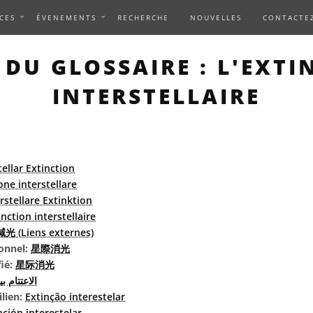
CES
ÉVENEMENTS
RECHERCHE
NOUVELLES
CONTACTE
 DU GLOSSAIRE : L'EXTI
INTERSTELLAIRE
tellar Extinction
one interstellare
rstellare Extinktion
inction interstellaire
 (Liens externes)
ionnel:
星際消光
fié:
星际消光
الاعتتام ب
ilien:
Extinção interestelar
nción interestelar