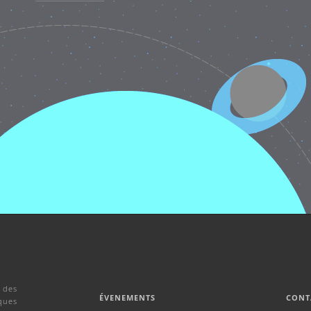
 des
ÉVENEMENTS
CONT
ques