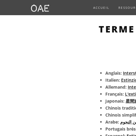
ACCUEIL
RESSOUR
TERME
Anglais:
Inters
Italien:
Estinzi
Allemand:
Inte
Français:
L'ext
Japonais:
星間減光
Chinois tradit
Chinois simpli
Arabe:
ين النجوم
Portugais brés
Espagnol:
Exti