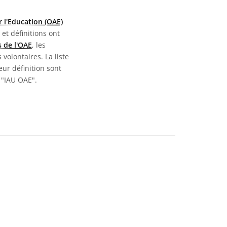
 l'Education (OAE)
 et définitions ont
 de l'OAE
, les
 volontaires. La liste
eur définition sont
 "IAU OAE".