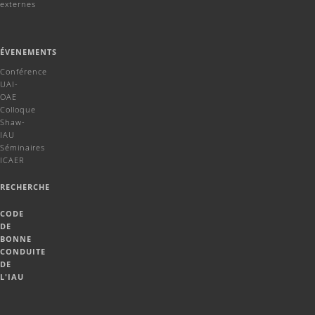
externes
ÉVENEMENTS
Conférence
UAI-
OAE
Colloque
Shaw-
IAU
Séminaires
ICAER
RECHERCHE
CODE
DE
BONNE
CONDUITE
DE
L'IAU