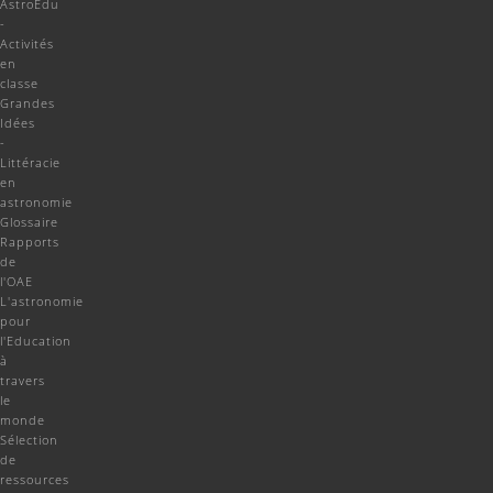
AstroEdu
-
Activités
en
classe
Grandes
Idées
-
Littéracie
en
astronomie
Glossaire
Rapports
de
l'OAE
L'astronomie
pour
l'Education
à
travers
le
monde
Sélection
de
ressources