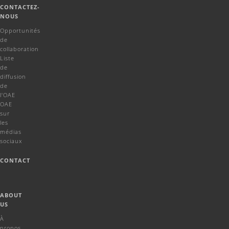
CONTACTEZ-
NOUS
Opportunités
de
collaboration
Liste
de
diffusion
de
l'OAE
OAE
sur
les
médias
sociaux
CONTACT
ABOUT
US
À
propos