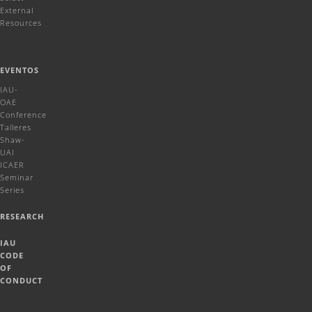
External
Resources
EVENTOS
IAU-
OAE
Conference
Talleres
Shaw-
UAI
ICAER
Seminar
Series
RESEARCH
IAU
CODE
OF
CONDUCT