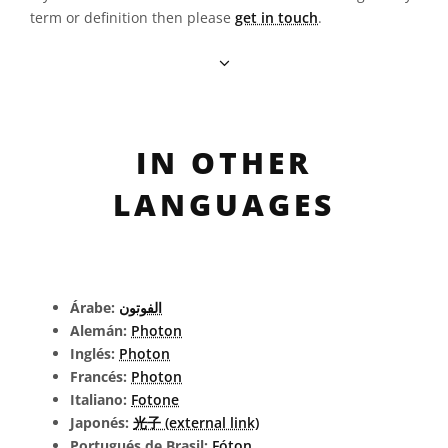
term or definition then please
get in touch
.
IN OTHER
LANGUAGES
Árabe:
الفوتون
Alemán:
Photon
Inglés:
Photon
Francés:
Photon
Italiano:
Fotone
Japonés:
光子 (external link)
Portugués de Brasil:
Fóton