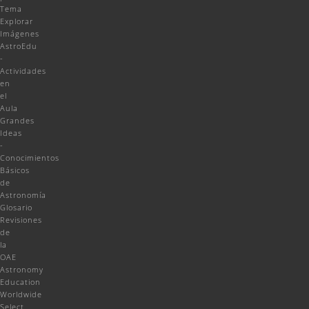
Tema
Explorar
Imágenes
AstroEdu
-
Actividades
en
el
Aula
Grandes
Ideas
-
Conocimientos
Básicos
de
Astronomía
Glosario
Revisiones
de
la
OAE
Astronomy
Education
Worldwide
Select