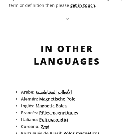
term or definition then please
get in touch
.
IN OTHER
LANGUAGES
Árabe:
الأقطاب المغناطيسية
Alemán:
Magnetische Pole
Inglés:
Magnetic Poles
Francés:
Pôles magnétiques
Italiano:
Poli magnetici
Coreano:
자극
Portugués de Brasil:
Pólos magnéticos