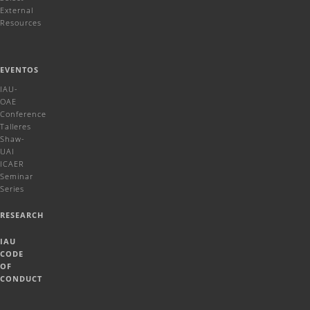
External
Resources
EVENTOS
IAU-
OAE
Conference
Talleres
Shaw-
UAI
ICAER
Seminar
Series
RESEARCH
IAU
CODE
OF
CONDUCT