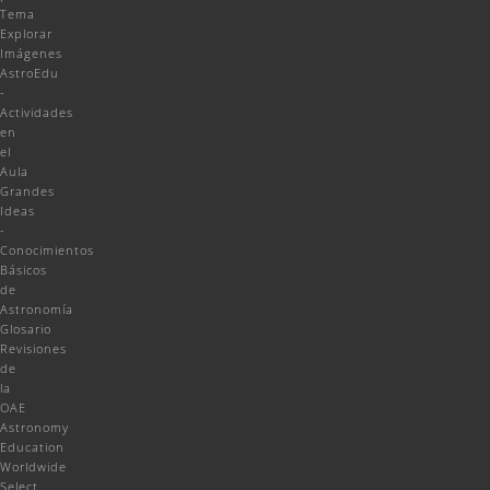
Tema
Explorar
Imágenes
AstroEdu
-
Actividades
en
el
Aula
Grandes
Ideas
-
Conocimientos
Básicos
de
Astronomía
Glosario
Revisiones
de
la
OAE
Astronomy
Education
Worldwide
Select