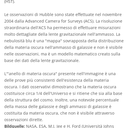
(HST).
Le osservazioni di Hubble sono state effettuate nel novembre
2004 dalla Advanced Camera for Surveys (ACS). La risoluzione
straordinaria dell'ACS ha permesso di effettuare misurazioni
molto dettagliate della lente gravitazionale nell'ammasso. La
nebulosità blu è una "mappa" sovrapposta della distribuzione
della materia oscura nell'ammasso di galassie e non è visibile
nelle osservazioni, ma è un modello matematico creato sulla
base dei dati della lente gravitazionale.
L'"anello di materia oscura" presente nell'immagine è una
delle prove più consistenti dell'esistenza della materia
oscura. I dati osservativi dimostrano che la materia oscura
costituisce circa 1/4 dell'Universo e si ritiene che sia alla base
della struttura del cosmo. Inoltre, una notevole percentuale
della massa delle galassie e degli ammassi di galassie è
costituita da materia oscura, che non è visibile attraverso
osservazioni dirette.
Bildquelle:
NASA, ESA, M.J. Jee e H. Ford (Università Johns