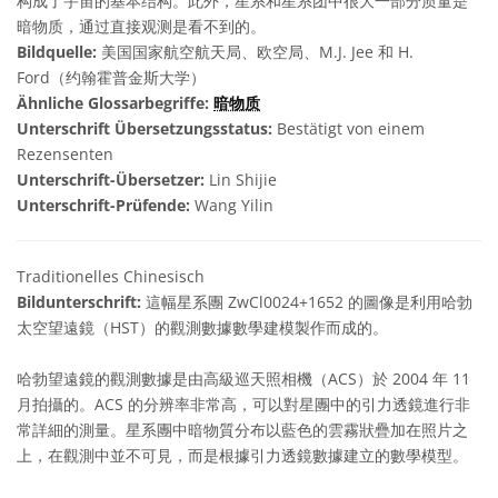
构成了宇宙的基本结构。此外，星系和星系团中很大一部分质量是
暗物质，通过直接观测是看不到的。
Bildquelle:
美国国家航空航天局、欧空局、M.J. Jee 和 H.
Ford（约翰霍普金斯大学）
Ähnliche Glossarbegriffe:
暗物质
Unterschrift Übersetzungsstatus:
Bestätigt von einem
Rezensenten
Unterschrift-Übersetzer:
Lin Shijie
Unterschrift-Prüfende:
Wang Yilin
Traditionelles Chinesisch
Bildunterschrift:
這幅星系團 ZwCl0024+1652 的圖像是利用哈勃
太空望遠鏡（HST）的觀測數據數學建模製作而成的。
哈勃望遠鏡的觀測數據是由高級巡天照相機（ACS）於 2004 年 11
月拍攝的。ACS 的分辨率非常高，可以對星團中的引力透鏡進行非
常詳細的測量。星系團中暗物質分布以藍色的雲霧狀疊加在照片之
上，在觀測中並不可見，而是根據引力透鏡數據建立的數學模型。