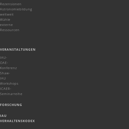
Rezensionen
Astronomiebildung
weltweit
Wähle
externe
Ressourcen
VERANSTALTUNGEN
IAU-
OAE-
Konferenz
Shaw-
IAU
Workshops
ICAER-
Seminarreihe
FORSCHUNG
IAU
VERHALTENSKODEX