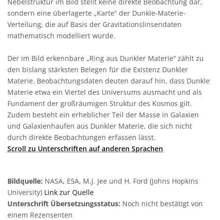
Nebelstruktur im Bild stellt keine direkte Beobachtung dar,
sondern eine überlagerte „Karte“ der Dunkle-Materie-
Verteilung, die auf Basis der Gravitationslinsendaten
mathematisch modelliert wurde.
Der im Bild erkennbare „Ring aus Dunkler Materie“ zählt zu
den bislang stärksten Belegen für die Existenz Dunkler
Materie. Beobachtungsdaten deuten darauf hin, dass Dunkle
Materie etwa ein Viertel des Universums ausmacht und als
Fundament der großräumigen Struktur des Kosmos gilt.
Zudem besteht ein erheblicher Teil der Masse in Galaxien
und Galaxienhaufen aus Dunkler Materie, die sich nicht
durch direkte Beobachtungen erfassen lässt.
Scroll zu Unterschriften auf anderen Sprachen
Bildquelle:
NASA, ESA, M.J. Jee und H. Ford (Johns Hopkins
University)
Link zur Quelle
Unterschrift Übersetzungsstatus:
Noch nicht bestätigt von
einem Rezensenten