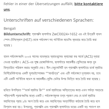
Fehler in einer der Übersetzungen auffällt,
bitte kontaktiere
uns
.
Unterschriften auf verschiedenen Sprachen:
Bengali
Bildunterschrift:
গ্যালাক্সি ক্লাস্টার ZwCl0024+1652 এর এই চিত্রটি হাবল
স্পেস টেলিস্কোপ (HST) থেকে পর্যবেক্ষণ সহ গাণিতিক মডেলিং ব্যবহার করে তৈরি করা
হয়েছে।
হাবল পর্যবেক্ষণগুলি ২০০৪ সালের নভেম্বরে অ্যাডভান্সড ক্যামেরা ফর সার্ভে (ACS) দ্বারা
নেওয়া হয়েছিল। ACS-এর সূক্ষ্ম রেজোলিউশন, ক্লাস্টারে মহাকর্ষীয় লেন্সিংয়ের জন্য খুব
বিস্তারিত পরিমাপ করার অনুমতি দেয়। নীল নেবুলোসিটি হল গ্যালাক্সি ক্লাস্টারে ডার্ক ম্যাটার
ডিস্ট্রিবিউশনের একটি সুপারইম্পোজড ""মানচিত্র" এবং এটি পর্যবেক্ষণে দৃশ্যমান নয়, তবে
এটি একটি গাণিতিক মডেল যা মহাকর্ষীয় লেন্সিং ডেটার উপর ভিত্তি করে তৈরি করা হয়েছে।
ছবিতে উপস্থিত ""ডার্ক ম্যাটার রিং"" ডার্ক ম্যাটারের অস্তিত্বের জন্য এখন পর্যন্ত সবচেয়ে
শক্তিশালী প্রমাণগুলির মধ্যে একটি। পর্যবেক্ষণমূলক তথ্য প্রমাণ দেয় যে ডার্ক ম্যাটার
মহাবিশ্বের প্রায় ১/৪ অংশ তৈরি করে এবং মহাবিশ্বের অন্তর্নিহিত কাঠামো তৈরি করে বলে
বিশ্বাস করা হয়। উপরন্তু, গ্যালাক্সি এবং গ্যালাক্সি ক্লাস্টারে ভরের একটি বড় শতাংশ হল