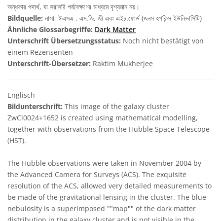
অন্ধকার পদার্থ, যা সরাসরি পর্যবেক্ষণের মাধ্যমে দৃশ্যমান নয়।
Bildquelle:
নাসা, ঈএসএ , এম.জি. জী এবং এইচ.ফোর্ড (জনস হপকিন্স ইউনিভার্সিটি)
Ähnliche Glossarbegriffe:
Dark Matter
Unterschrift Übersetzungsstatus:
Noch nicht bestätigt von
einem Rezensenten
Unterschrift-Übersetzer:
Raktim Mukherjee
Englisch
Bildunterschrift:
This image of the galaxy cluster
ZwCl0024+1652 is created using mathematical modelling,
together with observations from the Hubble Space Telescope
(HST).
The Hubble observations were taken in November 2004 by
the Advanced Camera for Surveys (ACS). The exquisite
resolution of the ACS, allowed very detailed measurements to
be made of the gravitational lensing in the cluster. The blue
nebulosity is a superimposed ""map"" of the dark matter
distribution in the galaxy cluster and is not visible in the