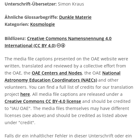
Unterschrift-Übersetzer:
Simon Kraus
Ähnliche Glossarbegriffe:
Dunkle Materie
Kategorien:
Kosmologie
Bildlizenz:
Creative Commons Namensnennung 4.0
Creative Commons Namensnennung 4
International (CC BY 4.0)
The media file captions presented on the OAE website were
written, translated and reviewed by a collective effort from
the OAE, the
OAE Centers and Nodes
, the OAE
National
Astronomy Education Coordinators (NAECs)
and other
volunteers. You can find a full list of credits for our translation
project
here
. All media file captions are released under a
Creative Commons CC BY-4.0 license
and should be credited
to "IAU OAE". The media files themselves may have different
licenses (see above) and should be credited as listed above
under "credit".
Falls dir ein inhaltlicher Fehler in dieser Unterschrift oder ein