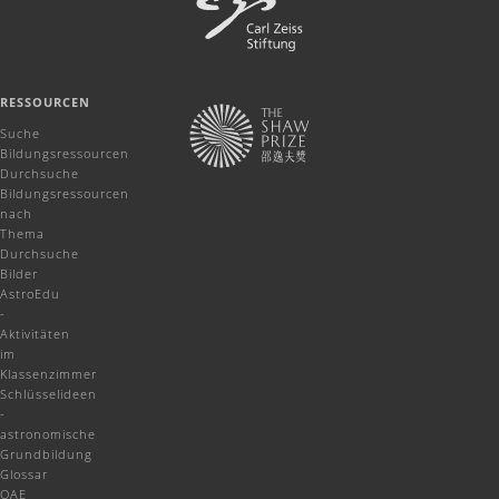
RESSOURCEN
Suche
Bildungsressourcen
Durchsuche
Bildungsressourcen
nach
Thema
Durchsuche
Bilder
AstroEdu
-
Aktivitäten
im
Klassenzimmer
Schlüsselideen
-
astronomische
Grundbildung
Glossar
OAE