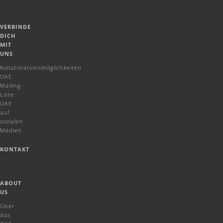
VERBINDE
DICH
MIT
UNS
Kollaborationsmöglichkeiten
OAE
Mailing-
Liste
OAE
auf
sozialen
Medien
KONTAKT
ABOUT
US
Über
das