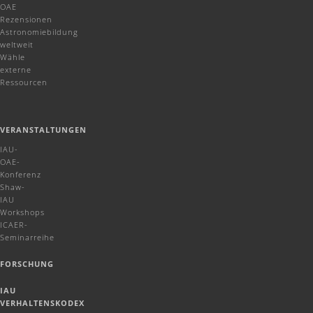
OAE
Rezensionen
Astronomiebildung
weltweit
Wähle
externe
Ressourcen
VERANSTALTUNGEN
IAU-
OAE-
Konferenz
Shaw-
IAU
Workshops
ICAER-
Seminarreihe
FORSCHUNG
IAU
VERHALTENSKODEX