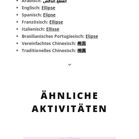
Arabisch:
القطع الناقص
Englisch:
Ellipse
Spanisch:
Elipse
Französisch:
Ellipse
Italienisch:
Ellisse
Brasilianisches Portugiesisch:
Elipse
Vereinfachtes Chinesisch:
椭圆
Traditionelles Chinesisch:
橢圓
ÄHNLICHE
AKTIVITÄTEN