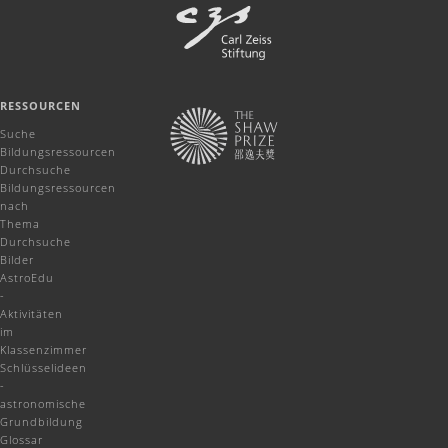
RESSOURCEN
Suche
Bildungsressourcen
Durchsuche
Bildungsressourcen
nach
Thema
Durchsuche
Bilder
AstroEdu
-
Aktivitäten
im
Klassenzimmer
Schlüsselideen
-
astronomische
Grundbildung
Glossar