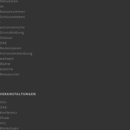
Aktivitäten
im
Klassenzimmer
Schlüsselideen
-
astronomische
Grundbildung
Glossar
OAE
Rezensionen
Astronomiebildung
weltweit
Wähle
externe
Ressourcen
VERANSTALTUNGEN
IAU-
OAE-
Konferenz
Shaw-
IAU
Workshops