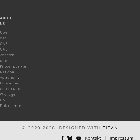
ABOUT
US
Über
das
OAE
OAE
Zentren
und
Knotenpunkte
National
Astronomy
Education
Coordinators
Wichtige
OAE
Dokumente
© 2020-2026 DESIGNED WITH
TITAN
Kontakt
|
Impressum