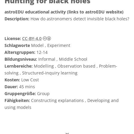
Hunting for black holes
astroEDU educational activity (links to astroEDU website)
Description:
How do astronomers detect invisible black holes?
Creative Commons Namensnennung 4.0 In
License:
CC-BY-4.0
Schlagworte
Model , Experiment
Altersgruppen:
12-14
Bildungsniveau:
Informal , Middle School
Lernbereiche:
Modelling , Observation based , Problem-
solving , Structured-inquiry learning
Kosten:
Low Cost
Dauer:
45 mins
Gruppengröße:
Group
Fähigkeiten:
Constructing explanations , Developing and
using models