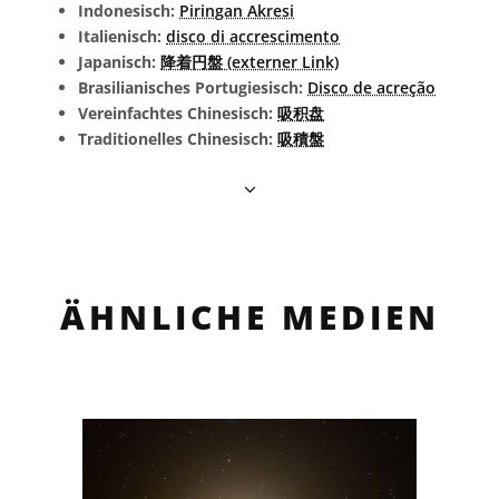
Indonesisch:
Piringan Akresi
Italienisch:
disco di accrescimento
Japanisch:
降着円盤 (externer Link)
Brasilianisches Portugiesisch:
Disco de acreção
Vereinfachtes Chinesisch:
吸积盘
Traditionelles Chinesisch:
吸積盤
ÄHNLICHE MEDIEN