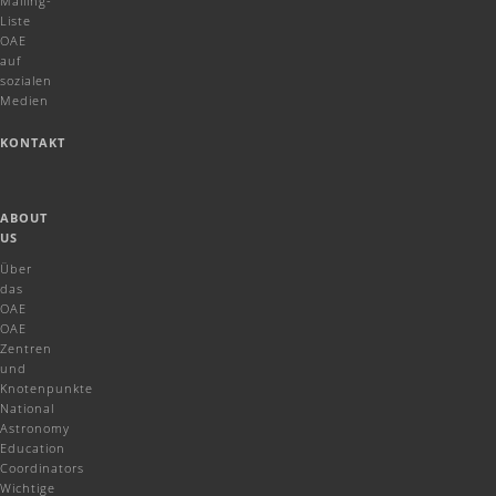
Mailing-
Liste
OAE
auf
sozialen
Medien
KONTAKT
ABOUT
US
Über
das
OAE
OAE
Zentren
und
Knotenpunkte
National
Astronomy
Education
Coordinators
Wichtige