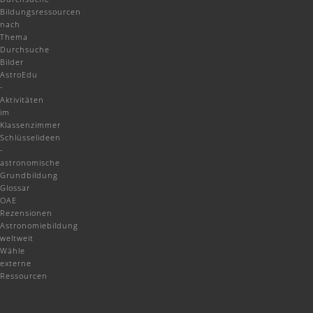
Bildungsressourcen
nach
Thema
Durchsuche
Bilder
AstroEdu
-
Aktivitäten
im
Klassenzimmer
Schlüsselideen
-
astronomische
Grundbildung
Glossar
OAE
Rezensionen
Astronomiebildung
weltweit
Wähle
externe
Ressourcen