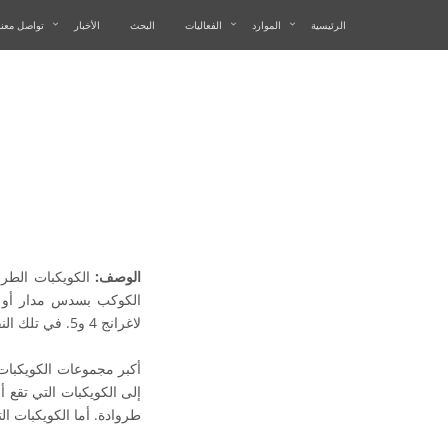
الرئيسية
الموارد
الفعاليات
البحث
الأخبار
تواصل معنا
الوصف:
الكويكبات الطرو
الكوكب بسدس مدار أو خل
لاغرانج 4 و5. في تلك النقطتين، يمكن لجسم صغير أن يستقر في مداره دون أن يتأثر بجاذبية الكوكب.
أكبر مجموعات الكويكبات
طروادة. أما الكويكبات التي تقع خلف المشتر