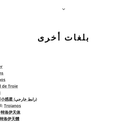
بلغات أخرى
er
ns
nos
 de Troie
i
トロヤ群小惑星 (رابط خارجي)
Troianos
البرتغاليّة البرازيليّة:
特洛伊天体
الصين
特洛伊天體