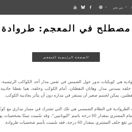
من نحن
مصطلح في المعجم: طروادة
الصفحة الرئيسية للمعجم
ادية هي كويكبات تدور حول الشمس في نفس مدار أحد الكواكب الرئيسية، ول
فه بسدس مدار. وهاتان النقطتان، أمام الكوكب وخلفه، هما نقطتا جاذبية 
 الطروادية في النظام الشمسي هي تلك التي تشترك في مسار مداري مع كوكب ا
إلى الكويكبات التي تقع أمام المشتري بمقدار 60 درجة باسم "اليونانيين"، وقد سُميت ت
ي بمقدار 60 درجة، فقد سُميت بأسم شخصيات طروادة.