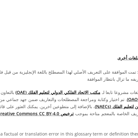
بلغات أخرى
تمت الموافقة على التعريف الأصلي لهذا المصطلح باللغة الإنجليزية من قبل 
ه ما تزال بانتظار الموافقة
مكتب الاتحاد الفلكي الدولي لتعليم الفلك (OAE)
بالتعاون
. تم اختيار وكتابة ومراجعة المصطلحات والتعاريف ضمن جهد جماعي من قبل 
عليم الفلك (NAECs)
، بالإضافة إلى متطوعين آخرين. يمكنك العثور على قائم
ريف الخاصة بالمعجم متاحة بموجب
ترخيص Creative Commons CC BY-4.0
 a factual or translation error in this glossary term or definition t