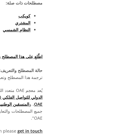
مصطلحات ذات صلة:
كويكب
المشتري
النظام الشمسي
اطّلع على هذا المصطلح 
حالة المصطلح والتعريف:
ترجمة هذا المصطلح وتعريف
يُعد معجم OAE متعدد اللغات مشروعا تابعا لـ
الدولي للتواصل الفلكي (OAO)
OAE
، و
المنسقين الوطنيين لت
جميع المصطلحات والتعا
OAE".
hen please
get in touch