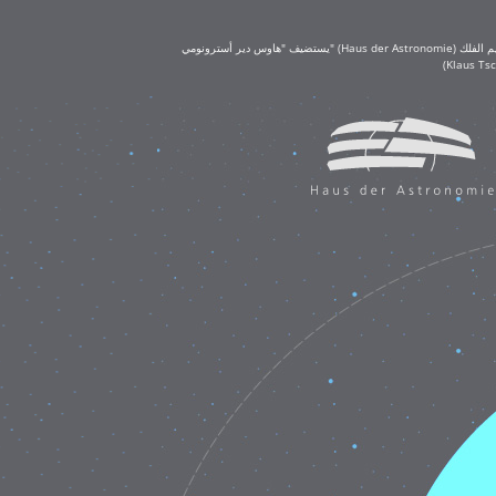
يستضيف "هاوس دير أسترونومي" (Haus der Astronomie) مكتب تعليم الفلك (OAE) في حرم معهد ماكس بلانك لعلم الفلك في هايدلبرغ. يُعد مكتب تعليم الفلك جزءًا من الاتحاد الفلكي الدولي (IAU)، ويحظى بتمويل كبير من مؤسسة كلاوس تشيرا