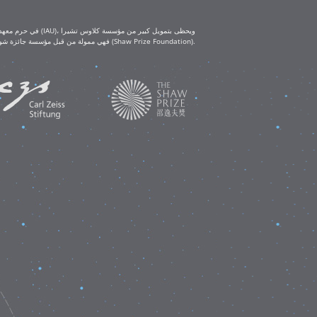
(Klaus Tschira Foundation) ومؤسسة كارل تسايس (Carl Zeiss Foundation). أما ورش العمل التعليمية IAU-Shaw فهي ممولة من قبل مؤسسة جائزة شو (Shaw Prize Foundation).