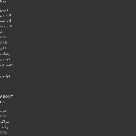
معنا
فرص
التعاون
القائمة
البريدية
لـ
OAE
OAE
على
وسائل
التواصل
الاجتماعي
تواصل
ABOUT
US
حول
OAE
مراكز
وعُقد
OAE