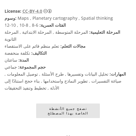
License:
CC-BY-4.0
Maps , Planetary cartography , Spatial thinking
وسوم:
الفئات العمرية:
6-8 , 8-10 , 10-12
المرحلة التعليمية:
المرحلة المتوسطة , المرحلة الابتدائية , المرحلة
الثانوية
مجالات التعلم:
تعلم منظم قائم على الاستقصاء
التكاليف:
تكلفة منخفضة
المدة:
ساعتان
حجم المجموعة:
جماعي
المهارات:
تحليل البيانات وتفسيرها , طرح الأسئلة , توصيل المعلومات ,
صياغة التفسيرات , تطوير النماذج واستخدامها , بناء حجج استنادًا إلى
الأدلة , تخطيط وتنفيذ التحقيقات
تصفح جميع الأنشطة
الخاصة بهذا المصطلح