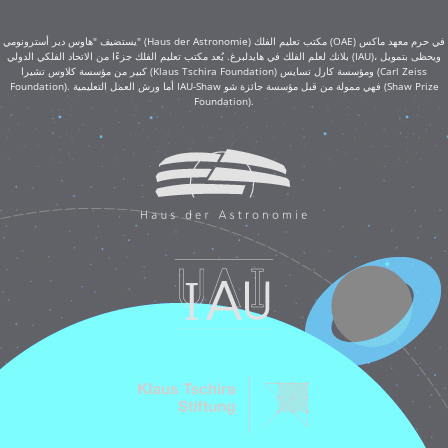
يستضيف "هاوس دير أسترونومي" (Haus der Astronomie) مكتب تعليم الفلك (OAE) في حرم معهد ماكس
بلانك لعلم الفلك في هايدلبرغ. يُعد مكتب تعليم الفلك جزءًا من الاتحاد الفلكي الدولي (IAU)، ويحظى بتمويل
كبير من مؤسسة كلاوس تشيرا (Klaus Tschira Foundation) ومؤسسة كارل تسايس (Carl Zeiss
Foundation). أما ورش العمل التعليمية IAU-Shaw فهي ممولة من قبل مؤسسة جائزة شو (Shaw Prize
Foundation).