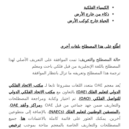
الكيمياء الفلكية
ذكاء من خارج الأرض
الحياة خارج كوكب الأرض
اطّلع على هذا المصطلح بلغات أخرى
حالة المصطلح والتعريف:
تمت الموافقة على التعريف الأصلي لهذا
المصطلح باللغة الإنجليزية من قبل فلكي باحث ومعلم
ترجمة هذا المصطلح وتعريفه ما تزال بانتظار الموافقة
يُعد معجم OAE متعدد اللغات مشروعا تابعا لـ
مكتب الاتحاد الفلكي
الدولي لتعليم الفلك (OAE)
بالتعاون مع
مكتب الاتحاد الفلكي الدولي
للتواصل الفلكي (OAO)
. تم اختيار وكتابة ومراجعة المصطلحات
والتعاريف ضمن جهد جماعي من قبل OAE و
مراكز وعُقد OAE
،
و
المنسقين الوطنيين لتعليم الفلك (NAECs)
، بالإضافة إلى متطوعين
آخرين. يمكنك العثور على قائمة كاملة بالاعتمادات
هنا
. جميع
المصطلحات والتعاريف الخاصة بالمعجم متاحة بموجب
ترخيص