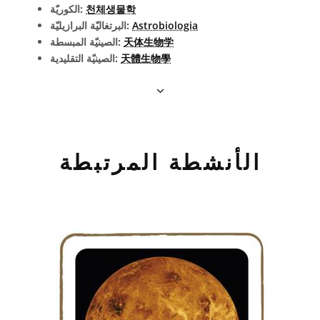
천체생물학
الكوريّة:
Astrobiologia
البرتغاليّة البرازيليّة:
天体生物学
الصينيّة المبسطة:
天體生物學
الصينيّة التقليدية:
الأنشطة المرتبطة