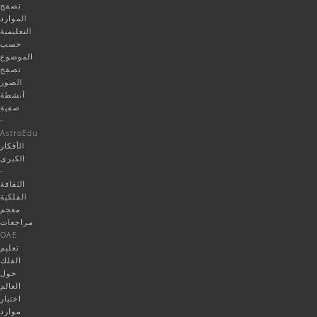
تصفح
الموارد
التعليمية
حسب
الموضوع
تصفح
الصور
أنشطة
صفية
-
AstroEdu
الأفكار
الكبرى
-
الثقافة
الفلكية
معجم
مراجعات
OAE
تعليم
الفلك
حول
العالم
اختيار
موارد