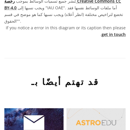
تُنشر جميع تسميات الوسائط بموجب
رخصة Creative Commons CC
ويجب نسبها إلى "IAU OAE". أما ملفات الوسائط نفسها فقد
BY-4.0
تخضع لتراخيص مختلفة (انظر أعلاه) ويجب نسبها كما هو موضح في قسم
"الحقوق".
If you notice a error in this diagram or its caption then please
.
get in touch
قد تهتم أيضًا بـ