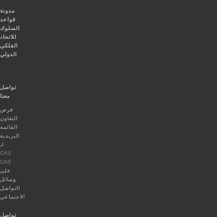
مدونة
قواعد
السلوك
للاتحاد
الفلكي
الدولي
تواصل
معنا
فرص
التعاون
القائمة
البريدية
لـ
OAE
OAE
على
وسائل
التواصل
الاجتماعي
تواصل