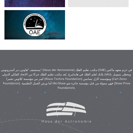
يستضيف "هاوس دير أسترونومي" (Haus der Astronomie) مكتب تعليم الفلك (OAE) في حرم معهد ماكس
بلانك لعلم الفلك في هايدلبرغ. يُعد مكتب تعليم الفلك جزءًا من الاتحاد الفلكي الدولي (IAU)، ويحظى بتمويل
كبير من مؤسسة كلاوس تشيرا (Klaus Tschira Foundation) ومؤسسة كارل تسايس (Carl Zeiss
Foundation). أما ورش العمل التعليمية IAU-Shaw فهي ممولة من قبل مؤسسة جائزة شو (Shaw Prize
Foundation).