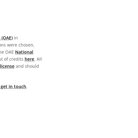
 (OAE)
in
ions were chosen,
the OAE
National
st of credits
here
. All
license
and should
e
get in touch
.