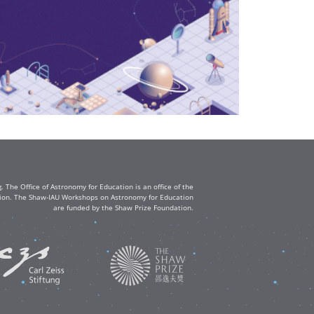
The Office of Astronomy for Education is an office of the
ation. The Shaw-IAU Workshops on Astronomy for Education
are funded by the Shaw Prize Foundation.