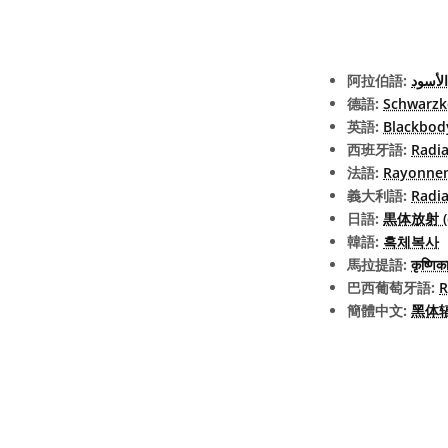
阿拉伯語:
لأسود
德語:
Schwarzk
英語:
Blackbod
西班牙語:
Radia
法語:
Rayonnem
義大利語:
Radia
日語:
黒体放射 (ex
韓語:
흑체복사
馬拉提語:
कृष्णिक
巴西葡萄牙語:
R
簡體中文:
黑体