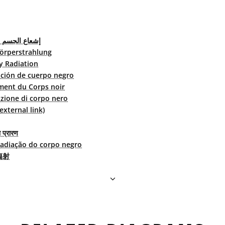
إشعاع الجسم ا
örperstrahlung
y Radiation
ción de cuerpo negro
ent du Corps noir
zione di corpo nero
ternal link)
ा प्रारण
adiação do corpo negro
辐射