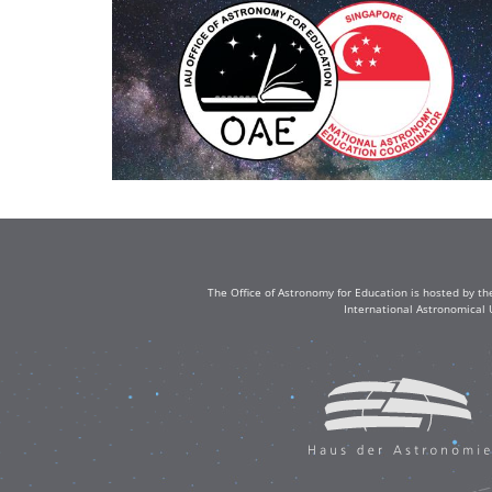
The Office of Astronomy for Education is hosted by th
International Astronomical 