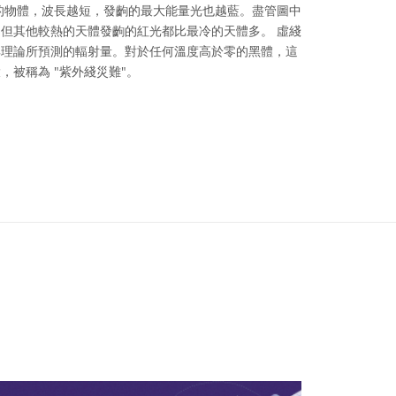
的物體，波長越短，發齣的最大能量光也越藍。盡管圖中
但其他較熱的天體發齣的紅光都比最冷的天體多。 虛綫
典理論所預測的輻射量。對於任何溫度高於零的黑體，這
，被稱為 "紫外綫災難"。
ve Commons 姓名標示 4.0 國際 (CC BY 4.0) icons