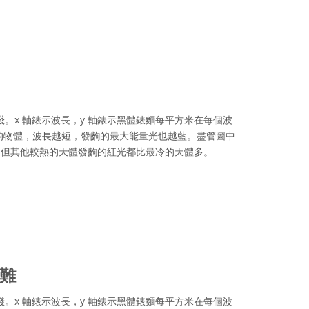
。x 軸錶示波長，y 軸錶示黑體錶麵每平方米在每個波
的物體，波長越短，發齣的最大能量光也越藍。盡管圖中
，但其他較熱的天體發齣的紅光都比最冷的天體多。
ve Commons 姓名標示 4.0 國際 (CC BY 4.0) icons
災難
。x 軸錶示波長，y 軸錶示黑體錶麵每平方米在每個波