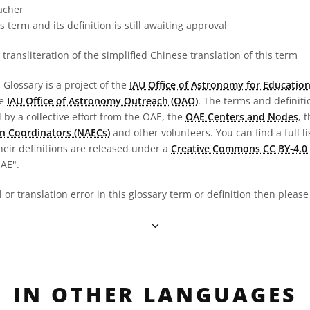
acher
s term and its definition is still awaiting approval
transliteration of the simplified Chinese translation of this term
Glossary is a project of the
IAU Office of Astronomy for Education
he
IAU Office of Astronomy Outreach (OAO)
. The terms and definit
by a collective effort from the OAE, the
OAE Centers and Nodes
, 
n Coordinators (NAECs)
and other volunteers. You can find a full li
heir definitions are released under a
Creative Commons CC BY-4.0 
OAE".
al or translation error in this glossary term or definition then pleas
IN OTHER LANGUAGES