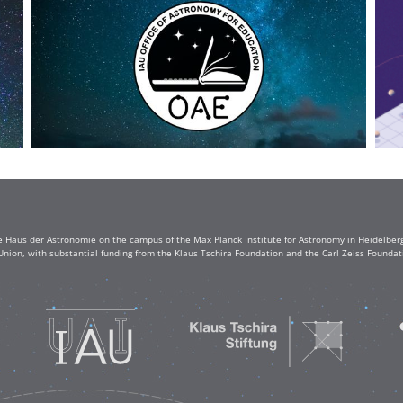
e Haus der Astronomie on the campus of the Max Planck Institute for Astronomy in Heidelberg. 
Union, with substantial funding from the Klaus Tschira Foundation and the Carl Zeiss Found