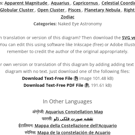
s:
Apparent Magnitude
,
Aquarius
,
Capricornus
,
Celestial Coord
Globular Cluster
,
Open Cluster
,
Pisces
,
Planetary Nebula
,
Right
Zodiac
Categories:
Naked Eye Astronomy
 translation or version of this diagram? Then download the
SVG ve
You can edit this using software like Inkscape (free) or Adobe Illustr
remember to credit the author of the original appropriately.
 own version or translation of this diagram by adding adding text t
diagram with no text. Just download one of the following files:
Download Text-Free File
(
image 101.48 kB)
PDF file
Download Text-Free PDF File
(
191.61 kB)
In Other Languages
अंग्रेजी:
Aquarius Constellation Map
फारसी:
نقشه صورت فلکی دَلو
ईटालियन:
Mappa della Costellazione dell'Acquario
स्पेनिस:
Mapa de la constelación de Acuario