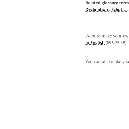
Related glossary term
Declination
,
Ecliptic
,
Want to make your own
in English
(696.75 kB). 
You can also make your