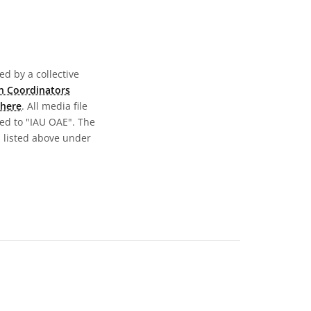
d by a collective
n Coordinators
here
. All media file
ed to "IAU OAE". The
s listed above under