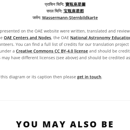
प्राचिन चिनि:
寶瓶座星圖
सरल चिनि:
宝瓶座星图
जर्मन:
Wassermann-Sternbildkarte
presented on the OAE website were written, translated and reviewe
he
OAE Centers and Nodes
, the OAE
National Astronomy Educatio
teers. You can find a full list of credits for our translation project
 under a
Creative Commons CC BY-4.0 license
and should be credit
 may have different licenses (see above) and should be credited a
n this diagram or its caption then please
get in touch
.
YOU MAY ALSO BE