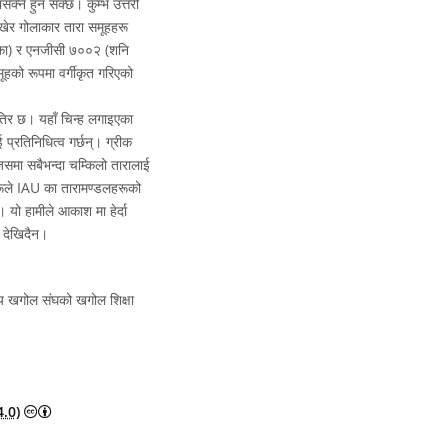
सक्ने हुन सक्छ। कुम्भ उत्तरी
राखेर गोलाकार तारा समूहहरू
रिका) र एनजीसी ७००२ (शनि
हको रूपमा वर्गीकृत गरिएको
ँतिर छ। यहाँ चिन्ह लगाइएका
्रतिनिधित्व गर्छन्। ग्रीक
समा सबैभन्दा चम्किलो तारालाई
ाहरूले IAU का तारामण्डलहरूको
यो हामीले आकाश मा हेर्दा
ू देखिदैन।
रिय खगोल संघको खगोल शिक्षा
Creative Commons Attribution 4.0 International (CC BY 4.0)
.0)