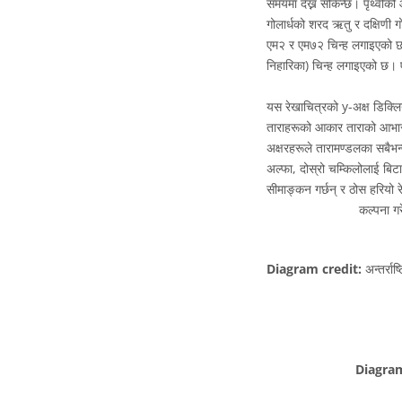
समयमा देख्न सकिन्छ। पृथ्वीको 
गोलार्धको शरद ऋतु र दक्षिणी गो
एम२ र एम७२ चिन्ह लगाइएको छ।
निहारिका) चिन्ह लगाइएको छ। ए
यस रेखाचित्रको y-अक्ष डिक्लि
ताराहरूको आकार ताराको आभासी
अक्षरहरूले तारामण्डलका सबैभ
अल्फा, दोस्रो चम्किलोलाई बिटा
सीमाङ्कन गर्छन् र ठोस हरियो
कल्पना गर
Diagram credit:
अन्तर्रा
Diagram