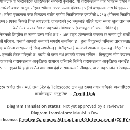
आर्कटिक वा अन्टार्कटिक क्षेत्रहरूको सबैभन्दा कुनाबाट, यो तारामण्डलका केही भागहरू देखिन न
लार्धको वसन्त ऋतुमा साँझमा सबैभन्दा स्पष्ट रूपमा देखिन्छ। पहेँलो वृत्तहरूमा प्लस चिन्हहरू 
 हरियो वृत्तहरूमा प्लस चिन्हहरू राखेर ग्रहीय निहारिकाहरू एनजीसी ७२९३ (हेलिक्स निहा
म७३ (एक्स चिन्हले चिन्ह लगाइएको) ताराहरूको yo समूहलाई पहिले गलत रूपमा खुला तारा समू
थियो (अब असम्बन्धित ताराहरूको संयोगवश पङ्क्तिबद्धताको रूपमा चिनिन्छ)।
नेशनको डिग्रीमा छ जसमा उत्तर माथि छ र x-अक्ष राइट एसेन्सनको घण्टामा छ जसमा पूर्व बाया
 परिमाण, यसको आभासी चमकको मापसँग सम्बन्धित छ। ठूला बिन्दुहरूले चम्किला ताराहरूलाई प
न्दा चम्किला ताराहरूलाई चिन्ह लगाउँछन्। यिनीहरूलाई चमकको आधारमा क्रमबद्ध गरिएको छ ज
, इत्यादि लेबल गरिएको छ, यद्यपि यो क्रम सधैं ठ्याक्कै पालना गरिँदैन। बिन्दुयुक्त सीमा रेख
 रेखाहरूले तारामण्डलका आकृतिहरू साधारण तरिकाले चिनिने तारामण्डलका आकृतिहरू जनाउँछ। 
ेर लगाइएको चिन्ह हो त्यसैले आकाशमा हेर्दा तारामण्डलको सीमाहरू, वा ताराहरू जोड्ने रेखाहर
ष्ट्रिय खगोल संघ (IAU) तथा Sky & Telescope द्वारा मूल रूपमा तयार गरिएको, अन्तर्राष्ट्
कार्यालयद्वारा अनुकूलित ।.
Credit Link
Diagram translation status:
Not yet approved by a reviewer
Diagram translators:
Manisha Dwa
 license:
Creative Commons Attribution 4.0 International (CC BY 4