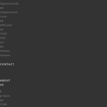
Opportunités
de
collaboration
Liste
de
diffusion
de
l'OAE
OAE
sur
les
médias
sociaux
CONTACT
ABOUT
US
À
propos
de
l'OAE