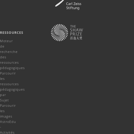
RESSOURCES
Moteur
de
recherche
des
ressources
pédagogiques
Parcourir
les
ressources
pédagogiques
par
Sujet
Parcourir
les
images
AstroEdu
-
Activités