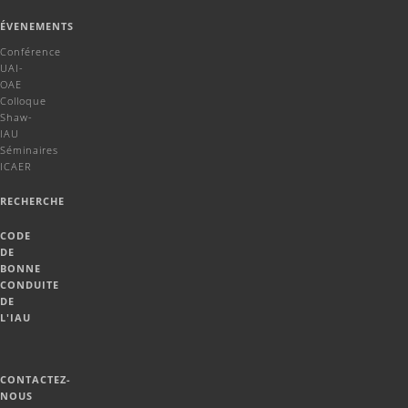
ÉVENEMENTS
Conférence
UAI-
OAE
Colloque
Shaw-
IAU
Séminaires
ICAER
RECHERCHE
CODE
DE
BONNE
CONDUITE
DE
L'IAU
CONTACTEZ-
NOUS