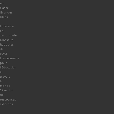
en
classe
Grandes
Idées
-
Littéracie
en
astronomie
Glossaire
Rapports
de
l'OAE
L'astronomie
pour
l'Education
à
travers
le
monde
Sélection
de
ressources
externes