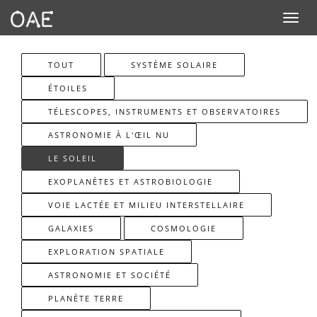
Toggle n
TOUT
SYSTÈME SOLAIRE
ÉTOILES
TÉLESCOPES, INSTRUMENTS ET OBSERVATOIRES
ASTRONOMIE À L'ŒIL NU
LE SOLEIL
EXOPLANÈTES ET ASTROBIOLOGIE
VOIE LACTÉE ET MILIEU INTERSTELLAIRE
GALAXIES
COSMOLOGIE
EXPLORATION SPATIALE
ASTRONOMIE ET SOCIÉTÉ
PLANÈTE TERRE