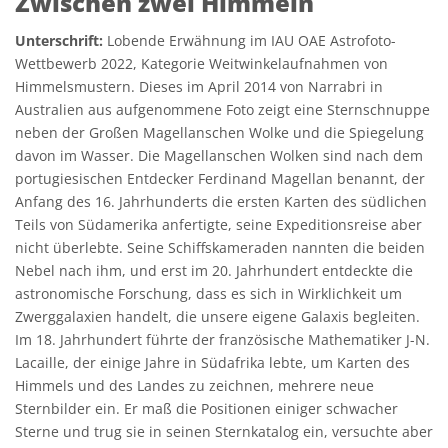
Zwischen zwei Himmeln
Unterschrift:
Lobende Erwähnung im IAU OAE Astrofoto-
Wettbewerb 2022, Kategorie Weitwinkelaufnahmen von
Himmelsmustern. Dieses im April 2014 von Narrabri in
Australien aus aufgenommene Foto zeigt eine Sternschnuppe
neben der Großen Magellanschen Wolke und die Spiegelung
davon im Wasser. Die Magellanschen Wolken sind nach dem
portugiesischen Entdecker Ferdinand Magellan benannt, der
Anfang des 16. Jahrhunderts die ersten Karten des südlichen
Teils von Südamerika anfertigte, seine Expeditionsreise aber
nicht überlebte. Seine Schiffskameraden nannten die beiden
Nebel nach ihm, und erst im 20. Jahrhundert entdeckte die
astronomische Forschung, dass es sich in Wirklichkeit um
Zwerggalaxien handelt, die unsere eigene Galaxis begleiten.
Im 18. Jahrhundert führte der französische Mathematiker J-N.
Lacaille, der einige Jahre in Südafrika lebte, um Karten des
Himmels und des Landes zu zeichnen, mehrere neue
Sternbilder ein. Er maß die Positionen einiger schwacher
Sterne und trug sie in seinen Sternkatalog ein, versuchte aber