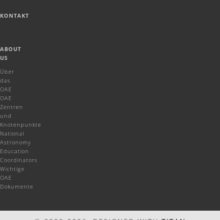
KONTAKT
ABOUT
US
Über
das
OAE
OAE
Zentren
und
Knotenpunkte
National
Astronomy
Education
Coordinators
Wichtige
OAE
Dokumente