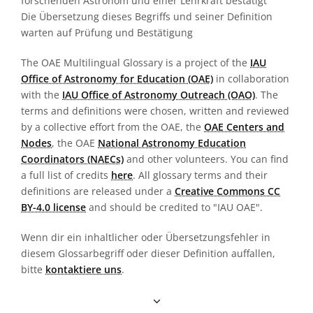
forschenden Astronom und einer Lehrkraft bestätigt
Die Übersetzung dieses Begriffs und seiner Definition
warten auf Prüfung und Bestätigung
The OAE Multilingual Glossary is a project of the
IAU
Office of Astronomy for Education (OAE)
in collaboration
with the
IAU Office of Astronomy Outreach (OAO)
. The
terms and definitions were chosen, written and reviewed
by a collective effort from the OAE, the
OAE Centers and
Nodes
, the OAE
National Astronomy Education
Coordinators (NAECs)
and other volunteers. You can find
a full list of credits
here
. All glossary terms and their
definitions are released under a
Creative Commons CC
BY-4.0 license
and should be credited to "IAU OAE".
Wenn dir ein inhaltlicher oder Übersetzungsfehler in
diesem Glossarbegriff oder dieser Definition auffallen,
bitte
kontaktiere uns
.