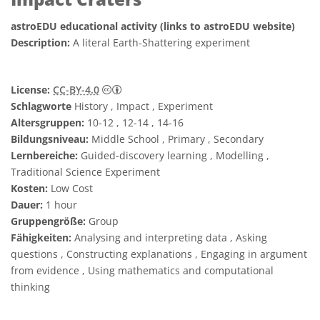
astroEDU educational activity (links to astroEDU website)
Description:
A literal Earth-Shattering experiment
Creative Commons Namensnennung 4.0 In
License:
CC-BY-4.0
Schlagworte
History , Impact , Experiment
Altersgruppen:
10-12 , 12-14 , 14-16
Bildungsniveau:
Middle School , Primary , Secondary
Lernbereiche:
Guided-discovery learning , Modelling ,
Traditional Science Experiment
Kosten:
Low Cost
Dauer:
1 hour
Gruppengröße:
Group
Fähigkeiten:
Analysing and interpreting data , Asking
questions , Constructing explanations , Engaging in argument
from evidence , Using mathematics and computational
thinking