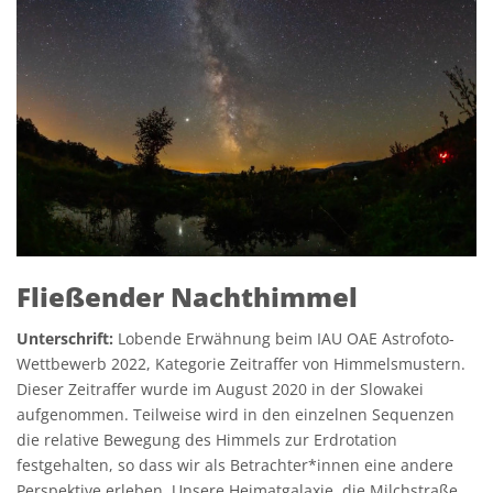
Fließender Nachthimmel
Unterschrift:
Lobende Erwähnung beim IAU OAE Astrofoto-
Wettbewerb 2022, Kategorie Zeitraffer von Himmelsmustern.
Dieser Zeitraffer wurde im August 2020 in der Slowakei
aufgenommen. Teilweise wird in den einzelnen Sequenzen
die relative Bewegung des Himmels zur Erdrotation
festgehalten, so dass wir als Betrachter*innen eine andere
Perspektive erleben. Unsere Heimatgalaxie, die Milchstraße,