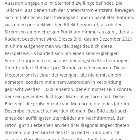
Ausstrahlungspunkt im Sternbild Zwillinge befindet. Die
Teilchen, aus denen sich der Meteorstrom entsteht, bewegen
sich mit ähnlicher Geschwindigkeit und in parallelen Bahnen,
was einen perspektivischen Effekt hervorruft, als ob der
Strom von einem einzigen Punkt am Himmel ausgeht, der als
Radiant bezeichnet wird. Dieses Bild, das im Dezember 2020
in China aufgenommen wurde, zeigt deutlich diese
Perspektive. Es handelt sich um einen sehr ergiebigen
Sernschnuppenstrom, so dass bei jüngsten Erscheinungen
über hundert Meteore pro Stunde zu sehen waren. Dieser
Meteorstrom ist einer der wenigen, die nicht mit einem
Kometen, sondern mit einem Asteroiden in Verbindung
gebracht werden - 3200 Phaeton, der ein Komet sein könnte,
der sein gesamtes flüchtiges Material verloren hat. Dieses
Bild zeigt die große Anzahl von Meteoren, die jedes Jahr im
Dezember beobachtet werden können. Das Bild zeigt auch
eines der auffälligsten Sternbilder am Nachthimmel, den
Orion, gut zu erkennen an den drei diagonal angeordneten
Sternen, die den Gürtel des Orion bilden, und dem rot-
orangen Stern Beteigeuze. Direkt über der Schüssel des