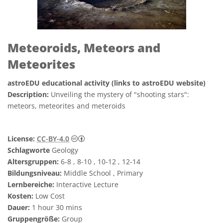
Meteoroids, Meteors and
Meteorites
astroEDU educational activity (links to astroEDU website)
Description:
Unveiling the mystery of "shooting stars":
meteors, meteorites and meteroids
Creative Commons Namensnennung 4.0 In
License:
CC-BY-4.0
Schlagworte
Geology
Altersgruppen:
6-8 , 8-10 , 10-12 , 12-14
Bildungsniveau:
Middle School , Primary
Lernbereiche:
Interactive Lecture
Kosten:
Low Cost
Dauer:
1 hour 30 mins
Gruppengröße:
Group