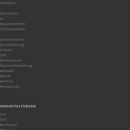
AstroEdu
-
Aktivitäten
im
Klassenzimmer
Schlüsselideen
-
astronomische
Grundbildung
Glossar
OAE
Rezensionen
Astronomiebildung
weltweit
Wähle
externe
Ressourcen
VERANSTALTUNGEN
IAU-
OAE-
Konferenz
Shaw-