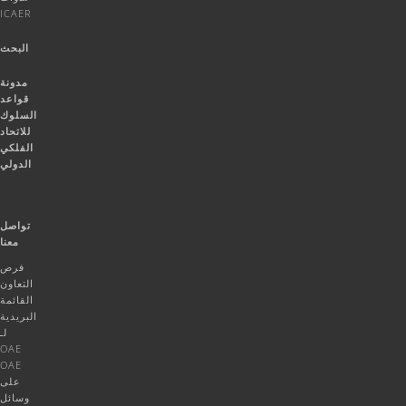
ICAER
البحث
مدونة
قواعد
السلوك
للاتحاد
الفلكي
الدولي
تواصل
معنا
فرص
التعاون
القائمة
البريدية
لـ
OAE
OAE
على
وسائل