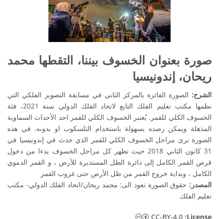
صورة بعنوان الخسوف بيننا، التقطها محمد
ريحان، إندونيسيا
الشرح:
الصورة الفائزة بالمركز الثاني في مسابقة التصوير الفلكي التي
نظمها مكتب تعليم الفلك التابع لاتحاد الفلك الدولي سنة 2021، فئة
الخسوف الكلي للقمر. يُعتبر الخسوف الكلي للقمر احد الأحداث السماوية
المذهلة ويمكن رصده بسهولة باستخدام التلسكوب او بدونه. في هذه
الصورة نرى مراحل الخسوف الكلي للقمر الذي حدث في إندونيسيا في
31 كانون الثاني 2018 حيث تظهر كل مراحل الخسوف بدءا من دخول
قرص القمر الكامل إلى دائرة الظل المستديرة للأرض ، و القمر الدموي
الكامل ، وبداية خروج القمر من ظل الأرض حتى غروب القمر
المصدر:
حقوق الصورة تعود الى: محمد ريحان/اتحاد الفلك الدولي- مكتب
تعليم الفلك
CC-BY-4.0
:License