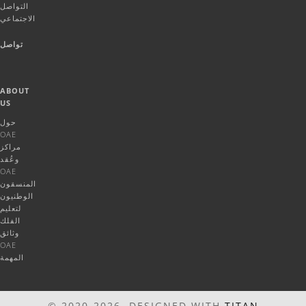
التواصل
الاجتماعي
تواصل
ABOUT
US
حول
OAE
مراكز
وعُقد
OAE
المنسقون
الوطنيون
لتعليم
الفلك
وثائق
OAE
المهمة
© 2020-2026 DESIGNED WITH
TITAN