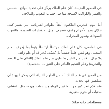
في العصور القديمة، كان علم الفلك يركّز على تحديد مواقع الشمس
والقمر والكواكب لاستخدامها في حساب التقويم والملاحة.
أما اليوم، فيدرس الفلكيون أيضاً الظواهر الفيزيائية التي تفسر كيف
تتكوّن هذه الأجرام وكيف تتصرف، مثل الانفجارات النجمية، والثقوب
السوداء، وتطور المجرات.
في الماضي، كان علم الفلك مرتبطاً ارتباطاً وثيقاً بما يُعرف بـعلم
التنجيم، وهو ليس علماً حقيقياً بل يُصنّف كخرافة أو علم زائف.
ولا يزال الكثير من الناس يخلطون بين علم الفلك (القائم على الرصد
والتجربة) وعلم التنجيم (القائم على التنبؤات الشخصية).
من المميز في علم الفلك أنه من العلوم القليلة التي يمكن للهواة أن
يساهموا فيها بجدية.
فقد قدّم عدد كبير من الفلكيين الهواة مساهمات مهمة، مثل اكتشاف
مذنبات أو نجوم متغيرة.
مصطلحات ذات صلة: