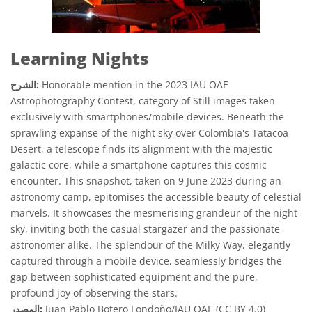
Learning Nights
Honorable mention in the 2023 IAU OAE
الشرح:
Astrophotography Contest, category of Still images taken
exclusively with smartphones/mobile devices. Beneath the
sprawling expanse of the night sky over Colombia's Tatacoa
Desert, a telescope finds its alignment with the majestic
galactic core, while a smartphone captures this cosmic
encounter. This snapshot, taken on 9 June 2023 during an
astronomy camp, epitomises the accessible beauty of celestial
marvels. It showcases the mesmerising grandeur of the night
sky, inviting both the casual stargazer and the passionate
astronomer alike. The splendour of the Milky Way, elegantly
captured through a mobile device, seamlessly bridges the
gap between sophisticated equipment and the pure,
profound joy of observing the stars.
Juan Pablo Botero Londoño/IAU OAE (CC BY 4.0)
المصدر: