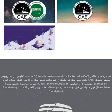
يستضيف "هاوس دير أسترونومي" (Haus der Astronomie) مكتب تعليم الفلك (OAE) في حرم معهد ماكس
بلانك لعلم الفلك في هايدلبرغ. يُعد مكتب تعليم الفلك جزءًا من الاتحاد الفلكي الدولي (IAU)، ويحظى بتمويل
كبير من مؤسسة كلاوس تشيرا (Klaus Tschira Foundation) ومؤسسة كارل تسايس (Carl Zeiss
Foundation). أما ورش العمل التعليمية IAU-Shaw فهي ممولة من قبل مؤسسة جائزة شو (Shaw Prize
Foundation).