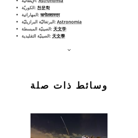
Astronomia
الإيطاليّة:
천문학
الكوريّة:
खगोलशास्त्र
المهاراتية:
Astronomia
البرتغاليّة البرازيليّة:
天文学
الصينيّة المبسطة:
天文學
الصينيّة التقليدية:
وسائط ذات صلة