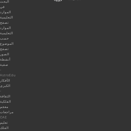
البحث
في
الموارد
التعليمية
تصفح
الموارد
التعليمية
حسب
الموضوع
تصفح
الصور
أنشطة
صفية
-
AstroEdu
الأفكار
الكبرى
-
الثقافة
الفلكية
معجم
مراجعات
OAE
تعليم
الفلك