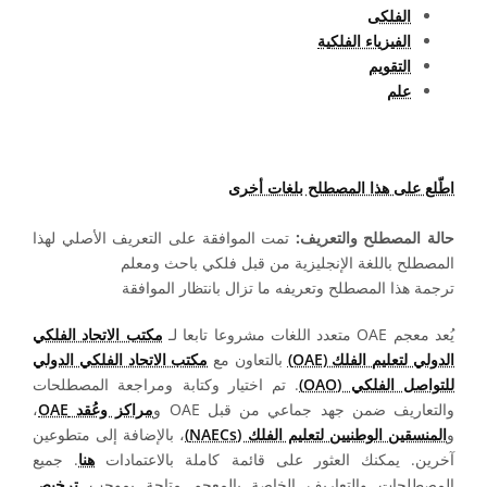
الفلكى
الفيزياء الفلكية
التقويم
علم
اطّلع على هذا المصطلح بلغات أخرى
حالة المصطلح والتعريف:
تمت الموافقة على التعريف الأصلي لهذا
المصطلح باللغة الإنجليزية من قبل فلكي باحث ومعلم
ترجمة هذا المصطلح وتعريفه ما تزال بانتظار الموافقة
يُعد معجم OAE متعدد اللغات مشروعا تابعا لـ
مكتب الاتحاد الفلكي
الدولي لتعليم الفلك (OAE)
بالتعاون مع
مكتب الاتحاد الفلكي الدولي
للتواصل الفلكي (OAO)
. تم اختيار وكتابة ومراجعة المصطلحات
والتعاريف ضمن جهد جماعي من قبل OAE و
مراكز وعُقد OAE
،
و
المنسقين الوطنيين لتعليم الفلك (NAECs)
، بالإضافة إلى متطوعين
آخرين. يمكنك العثور على قائمة كاملة بالاعتمادات
هنا
. جميع
المصطلحات والتعاريف الخاصة بالمعجم متاحة بموجب
ترخيص