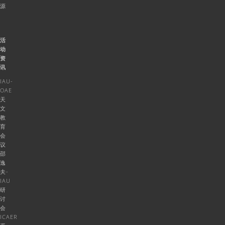
源
活
动
资
讯
IAU-
OAE
天
文
教
育
会
议
邵
逸
夫-
IAU
研
讨
会
ICAER