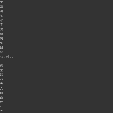
主
题
浏
览
教
育
资
源
浏
览
图
像
AstroEdu
-
课
堂
活
动
天
文
面
面
观
-
天