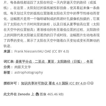
片。每条曲线都追踪了太阳在特定一天内穿越天空的路径（或弧
线）。在这里，太阳划过的弧线被投影扭曲，使其看起来像一条曲
线。每天划过天空的弧线位置随着太阳在天空中的季节性移动而变
化。这幅图片是用一个咖啡罐制成的简易针孔摄像机拍摄的，它展
示了太阳在六个月时间里的旅程，以及日弧从夏季较高位置（太阳
在天空中的位置较高）逐渐移动到冬至最低位置的过程。太阳路径
上的间隙代表太阳被云层遮挡的日子或时段。这幅图片生动地表现
了四季的变化，展示了太阳在天空中随着白天变短或变长而舞动的
轨迹。
来源：
Frank Niessen/IAU OAE (CC BY 4.0)
词汇表:
昼夜平分点
, 二至点
, 夏至
, 太阳路径（日弧）
, 冬至
分类：
肉眼天文学
标签：
astrophotography
知识共享许
授权许可：
知识共享许可协议 署名 4.0 国际 (CC BY 4.0)
此文件在 Zenodo 上
(
图像 465.46 kB)