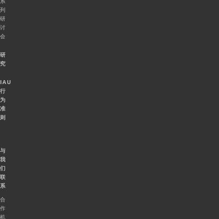
系
列
研
讨
会
研
究
IAU
行
为
准
则
与
我
们
联
系
合
作
机