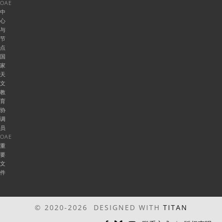
OAE
中
心
与
节
点
国
家
天
文
教
育
协
调
员
OAE
重
要
文
件
© 2020-2026 DESIGNED WITH
TITAN