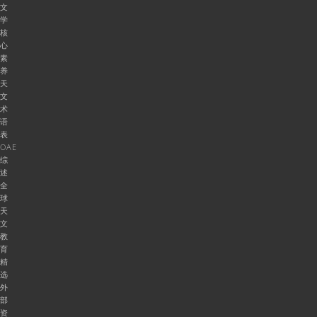
文
学
核
心
素
养
天
文
术
语
表
OAE
综
述
全
球
天
文
教
育
精
选
外
部
资