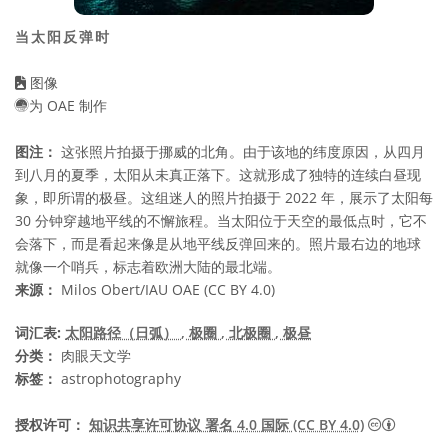
当太阳反弹时
图像
为 OAE 制作
图注：
这张照片拍摄于挪威的北角。由于该地的纬度原因，从四月
到八月的夏季，太阳从未真正落下。这就形成了独特的连续白昼现
象，即所谓的极昼。这组迷人的照片拍摄于 2022 年，展示了太阳每
30 分钟穿越地平线的不懈旅程。当太阳位于天空的最低点时，它不
会落下，而是看起来像是从地平线反弹回来的。照片最右边的地球
就像一个哨兵，标志着欧洲大陆的最北端。
来源：
Milos Obert/IAU OAE (CC BY 4.0)
词汇表:
太阳路径（日弧）
, 极圈
, 北极圈
, 极昼
分类：
肉眼天文学
标签：
astrophotography
知识共享许
授权许可：
知识共享许可协议 署名 4.0 国际 (CC BY 4.0)