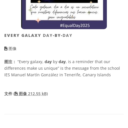
EVERY GALAXY
DAY
-BY-
DAY
图像
图注：
“Every galaxy,
day
by
day
, is a reminder that our
differences make us unique” is the message from the school
IES Manuel Martín González in Tenerife, Canary Islands
文件
(
图像 212.55 kB)