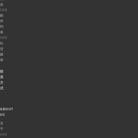
会
OAE
邮
件
列
表
OAE
社
交
媒
体
联
系
方
式
ABOUT
US
关
于
OAE