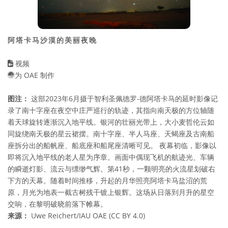
阿塔卡马沙漠的美丽夜晚
视频
为 OAE 制作
图注：
这部2023年6月摄于智利圣佩德罗-德阿塔卡马的延时影像记
录了南十字座在夜空中庄严巡行的轨迹，其指向南天极的方位轴随
着天球旋转逐渐沉入地平线。银河的壮丽光带上，大小麦哲伦云如
同旋绕南天极的星云裙摆。南十字座、半人马座、天蝎座及古南船
座拆分出的船帆座、船底座和船尾座清晰可见。 夜幕初临，影像以
即将沉入地平线的老人星为序章。画面中偶现飞机的航迹光、车辆
的瞬逝灯影、流云与缥缈气辉。第41秒，一颗明亮的火流星划破右
下方的天幕。随着时间推移，升起的月华照亮阿塔卡马盐沼的荒
原，月光为地表一截古树残干镀上银辉。这场从日落到月升的星空
交响，在黎明破晓前落下帷幕。
来源：
Uwe Reichert/IAU OAE (CC BY 4.0)