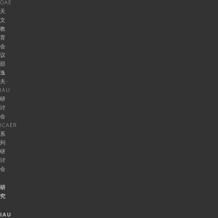
OAE
天
文
教
育
会
议
邵
逸
夫-
IAU
研
讨
会
ICAER
系
列
研
讨
会
研
究
IAU