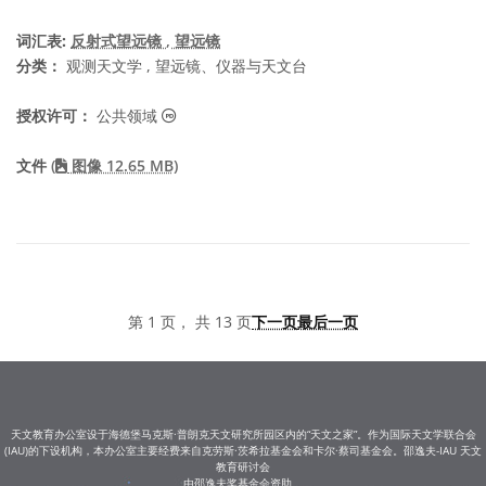
词汇表:
反射式望远镜
, 望远镜
分类：
观测天文学 , 望远镜、仪器与天文台
公共领域 图标
授权许可：
公共领域
文件
(
图像 12.65 MB)
第 1 页， 共 13 页
下一页
最后一页
天文教育办公室设于海德堡马克斯·普朗克天文研究所园区内的“天文之家”。作为国际天文学联合会
(IAU)的下设机构，本办公室主要经费来自克劳斯·茨希拉基金会和卡尔·蔡司基金会。邵逸夫-IAU 天文
教育研讨会
由邵逸夫奖基金会资助。