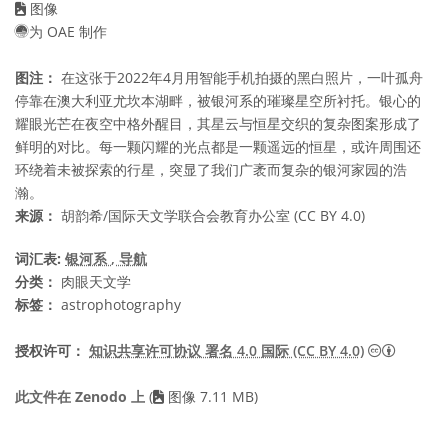
图像
为 OAE 制作
图注：
在这张于2022年4月用智能手机拍摄的黑白照片，一叶孤舟
停靠在澳大利亚尤坎本湖畔，被银河系的璀璨星空所衬托。银心的
耀眼光芒在夜空中格外醒目，其星云与恒星交织的复杂图案形成了
鲜明的对比。每一颗闪耀的光点都是一颗遥远的恒星，或许周围还
环绕着未被探索的行星，突显了我们广袤而复杂的银河家园的浩
瀚。
来源：
胡韵希/国际天文学联合会教育办公室 (CC BY 4.0)
词汇表:
银河系
, 导航
分类：
肉眼天文学
标签：
astrophotography
知识共享许
授权许可：
知识共享许可协议 署名 4.0 国际 (CC BY 4.0)
此文件在 Zenodo 上
(
图像 7.11 MB)