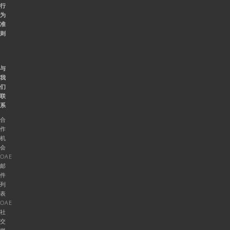
行
为
准
则
与
我
们
联
系
合
作
机
会
OAE
邮
件
列
表
OAE
社
交