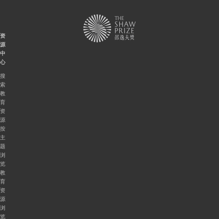
资
源
中
心
搜
索
教
育
资
源
按
主
题
浏
览
教
育
资
源
浏
览