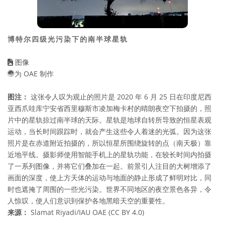
博特尔四级光污染下的南半球星轨
图像
为 OAE 制作
图注：
这张令人叹为观止的照片是 2020 年 6 月 25 日在印度尼西
亚西爪哇库宁安省西里穆斯市凌加梅卡村的晴朗夜空下拍摄的，照
片中的星轨掠过南半球的天际。星轨是地球自转所导致的恒星表观
运动，当长时间跟踪时，就会产生这些令人着迷的光弧。因为这张
照片是在赤道附近拍摄的，所以恒星所围绕旋转的点（南天极）靠
近地平线。摄影师使用智能手机上的星轨功能，在较长时间内拍摄
了一系列图像，并将它们叠加在一起。前景引人注目的大树增添了
画面的深度，使上方天体的运动与地面的静止形成了鲜明对比，同
时也遮掩了周围的一些光污染。世界不同地区的夜空景色各异，令
人惊叹，使人们意识到保护各地黑暗天空的重要性。
来源：
Slamat Riyadi/IAU OAE (CC BY 4.0)