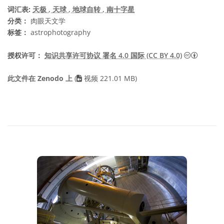
词汇表:
天极
, 天球
, 地球自转
, 南十字星
分类：
肉眼天文学
标签：
astrophotography
知识共享许
授权许可：
知识共享许可协议 署名 4.0 国际 (CC BY 4.0)
此文件在 Zenodo 上
(
视频 221.01 MB)