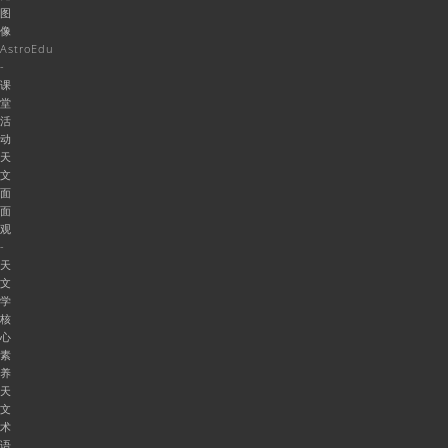
图
像
AstroEdu
-
课
堂
活
动
天
文
面
面
观
-
天
文
学
核
心
素
养
天
文
术
语