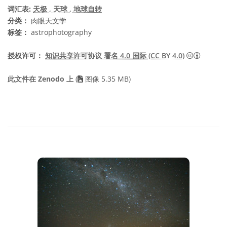
词汇表:
天极
, 天球
, 地球自转
分类：
肉眼天文学
标签：
astrophotography
知识共享许
授权许可：
知识共享许可协议 署名 4.0 国际 (CC BY 4.0)
此文件在 Zenodo 上
(
图像 5.35 MB)