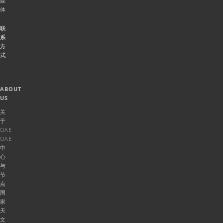
媒
体
联
系
方
式
ABOUT
US
关
于
OAE
OAE
中
心
与
节
点
国
家
天
文