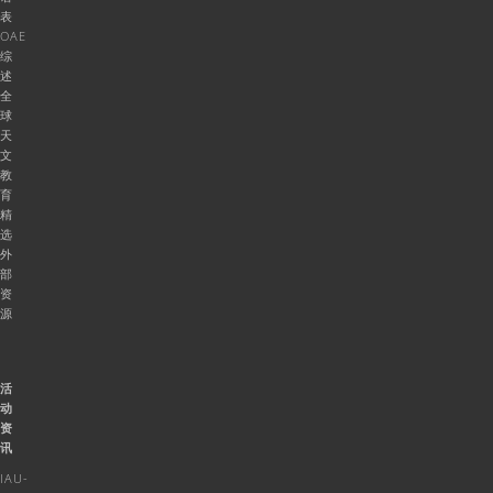
表
OAE
综
述
全
球
天
文
教
育
精
选
外
部
资
源
活
动
资
讯
IAU-