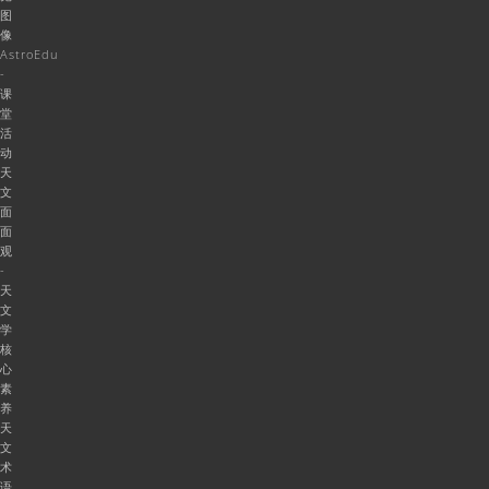
图
像
AstroEdu
-
课
堂
活
动
天
文
面
面
观
-
天
文
学
核
心
素
养
天
文
术
语