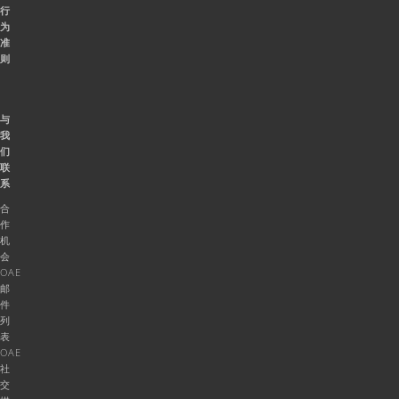
行
为
准
则
与
我
们
联
系
合
作
机
会
OAE
邮
件
列
表
OAE
社
交