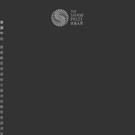
资
源
中
心
搜
索
教
育
资
源
按
主
题
浏
览
教
育
资
源
浏
览