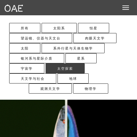
Toggle n
所有
太阳系
恒星
望远镜、仪器与天文台
肉眼天文学
太阳
系外行星与天体生物学
银河系与星际介质
星系
宇宙学
太空探索
天文学与社会
地球
观测天文学
物理学