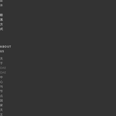
媒
体
联
系
方
式
ABOUT
US
关
于
OAE
OAE
中
心
与
节
点
国
家
天
文