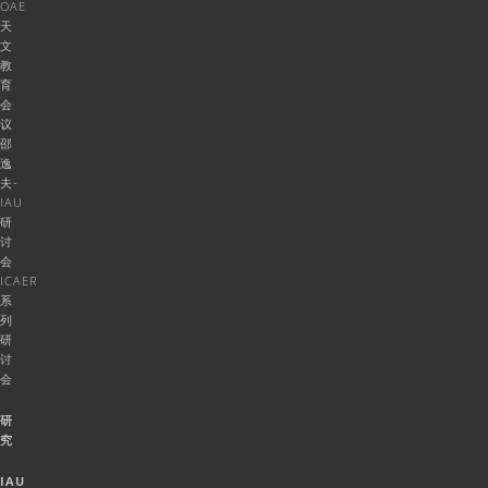
OAE
天
文
教
育
会
议
邵
逸
夫-
IAU
研
讨
会
ICAER
系
列
研
讨
会
研
究
IAU