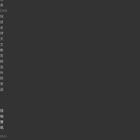
表
OAE
综
述
全
球
天
文
教
育
精
选
外
部
资
源
活
动
资
讯
IAU-