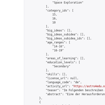
                "Space Exploration"

            ],

            "category_ids": [

                15,

                16,

                10

            ],

            "big_ideas": [],

            "big_ideas_subidea": [],

            "big_ideas_subidea_ids": [],

            "age_ranges": [

                "14-16",

                "16-19"

            ],

            "areas_of_learning": [],

            "education_levels": [

                "Secondary"

            ],

            "skills": [],

            "license_url": null,

            "language_code": "de",

            "activity_url": "
https://astro4edu.o
            "teaser": "Im Folgenden beschreiben 
            "abstract": "Eine der Herausforderun
        },

        {
