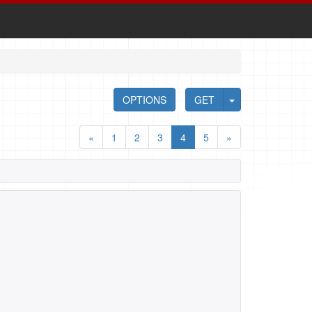
OPTIONS
GET
«
1
2
3
4
5
»