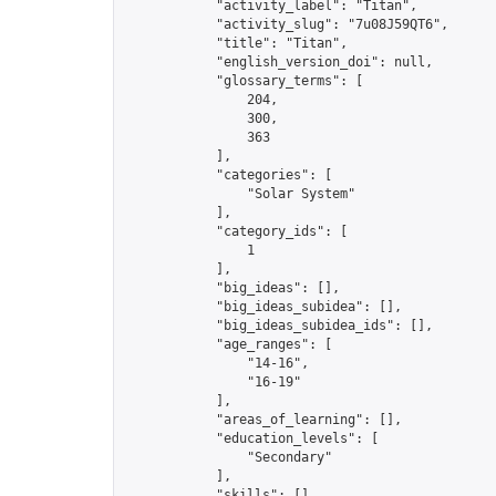
            "activity_label": "Titan",

            "activity_slug": "7u08J59QT6",

            "title": "Titan",

            "english_version_doi": null,

            "glossary_terms": [

                204,

                300,

                363

            ],

            "categories": [

                "Solar System"

            ],

            "category_ids": [

                1

            ],

            "big_ideas": [],

            "big_ideas_subidea": [],

            "big_ideas_subidea_ids": [],

            "age_ranges": [

                "14-16",

                "16-19"

            ],

            "areas_of_learning": [],

            "education_levels": [

                "Secondary"

            ],

            "skills": [],
