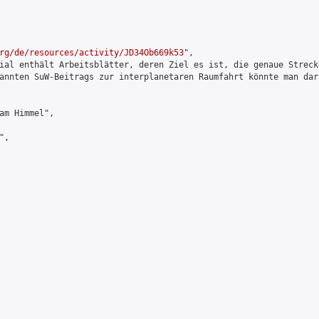
rg/de/resources/activity/JD34Ob669k53
",

ial enthält Arbeitsblätter, deren Ziel es ist, die genaue Streck
annten SuW-Beitrags zur interplanetaren Raumfahrt könnte man dar
am Himmel",

,
