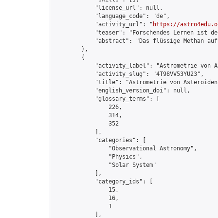
            "license_url": null,

            "language_code": "de",

            "activity_url": "
https://astro4edu.o
            "teaser": "Forschendes Lernen ist de
            "abstract": "Das flüssige Methan auf
        },

        {

            "activity_label": "Astrometrie von A
            "activity_slug": "4T98VV53YU23",

            "title": "Astrometrie von Asteroiden"
            "english_version_doi": null,

            "glossary_terms": [

                226,

                314,

                352

            ],

            "categories": [

                "Observational Astronomy",

                "Physics",

                "Solar System"

            ],

            "category_ids": [

                15,

                16,

                1

            ],
