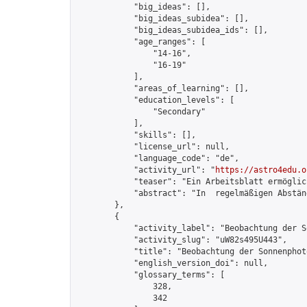
            "big_ideas": [],

            "big_ideas_subidea": [],

            "big_ideas_subidea_ids": [],

            "age_ranges": [

                "14-16",

                "16-19"

            ],

            "areas_of_learning": [],

            "education_levels": [

                "Secondary"

            ],

            "skills": [],

            "license_url": null,

            "language_code": "de",

            "activity_url": "
https://astro4edu.o
            "teaser": "Ein Arbeitsblatt ermöglic
            "abstract": "In  regelmäßigen Abstän
        },

        {

            "activity_label": "Beobachtung der So
            "activity_slug": "uW82s495U443",

            "title": "Beobachtung der Sonnenphoto
            "english_version_doi": null,

            "glossary_terms": [

                328,

                342
