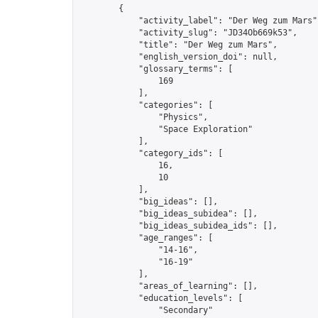
        {

            "activity_label": "Der Weg zum Mars",
            "activity_slug": "JD34Ob669k53",

            "title": "Der Weg zum Mars",

            "english_version_doi": null,

            "glossary_terms": [

                169

            ],

            "categories": [

                "Physics",

                "Space Exploration"

            ],

            "category_ids": [

                16,

                10

            ],

            "big_ideas": [],

            "big_ideas_subidea": [],

            "big_ideas_subidea_ids": [],

            "age_ranges": [

                "14-16",

                "16-19"

            ],

            "areas_of_learning": [],

            "education_levels": [

                "Secondary"
