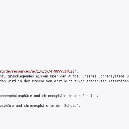
rg/de/resources/activity/4T98VV53YU23
",

ht, grundlegendes Wissen über den Aufbau unseres Sonnensystems u
den wird in der Presse von erst kurz zuvor entdeckten Asteroiden
nnenphotosphäre und chromosphäre in der Schule",

sphäre und chromosphäre in der Schule",
