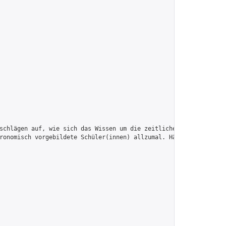
schlägen auf, wie sich das Wissen um die zeitlichen Zyklen im Ra
ronomisch vorgebildete Schüler(innen) allzumal. Häufig hält dies