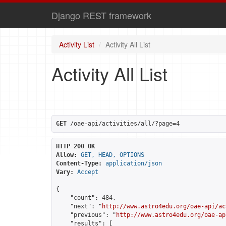
Django REST framework
Activity List
Activity All List
Activity All List
GET
 /oae-api/activities/all/?page=4
HTTP 200 OK
Allow:
GET, HEAD, OPTIONS
Content-Type:
application/json
Vary:
Accept
{

    "count": 484,

    "next": "
http://www.astro4edu.org/oae-api/ac
    "previous": "
http://www.astro4edu.org/oae-ap
    "results": [
