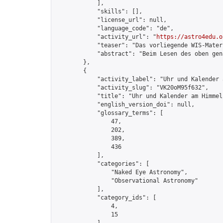
            ],

            "skills": [],

            "license_url": null,

            "language_code": "de",

            "activity_url": "
https://astro4edu.o
            "teaser": "Das vorliegende WIS-Mater
            "abstract": "Beim Lesen des oben gen
        },

        {

            "activity_label": "Uhr und Kalender 
            "activity_slug": "VK20oM95f632",

            "title": "Uhr und Kalender am Himmel"
            "english_version_doi": null,

            "glossary_terms": [

                47,

                202,

                389,

                436

            ],

            "categories": [

                "Naked Eye Astronomy",

                "Observational Astronomy"

            ],

            "category_ids": [

                4,

                15
