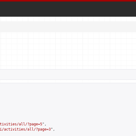
tivities/all/?page=5
",

i/activities/all/?page=3
",
