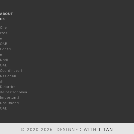
ABOUT
US
Che
cosa
é
OAE
Centri
e
Nodi
OAE
Coordinatori
Nazionali
di
Didattica
dell'Astronomia
Importanti
Documenti
OAE
© 2020-2026 DESIGNED WITH
TITAN