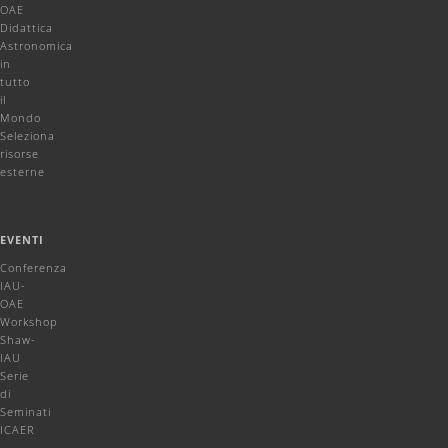
OAE
Didattica
Astronomica
in
tutto
il
Mondo
Seleziona
risorse
esterne
EVENTI
Conferenza
IAU-
OAE
Workshop
Shaw-
IAU
Serie
di
Seminati
ICAER