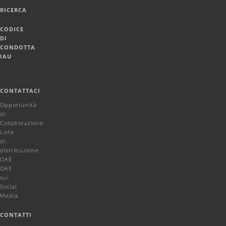
RICERCA
CODICE
DI
CONDOTTA
IAU
CONTATTACI
Opportunità
di
Collaborazione
Liste
di
distribuzione
OAE
OAE
sui
Social
Media
CONTATTI