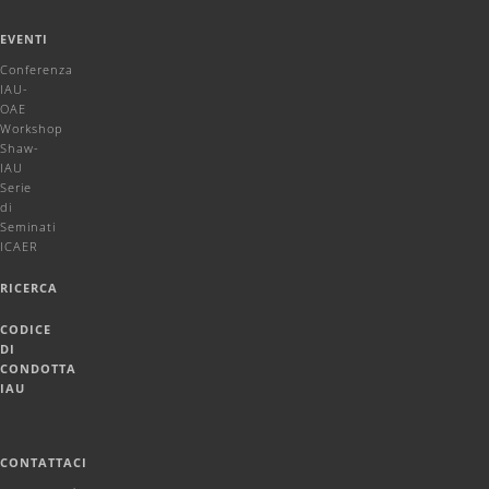
EVENTI
Conferenza
IAU-
OAE
Workshop
Shaw-
IAU
Serie
di
Seminati
ICAER
RICERCA
CODICE
DI
CONDOTTA
IAU
CONTATTACI