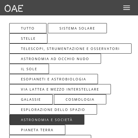
Toggle n
TUTTO
SISTEMA SOLARE
STELLE
TELESCOPI, STRUMENTAZIONE E OSSERVATORI
ASTRONOMIA AD OCCHIO NUDO
IL SOLE
ESOPIANETI E ASTROBIOLOGIA
VIA LATTEA E MEZZO INTERSTELLARE
GALASSIE
COSMOLOGIA
ESPLORAZIONE DELLO SPAZIO
ASTRONOMIA E SOCIETÀ
PIANETA TERRA