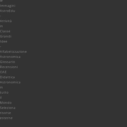
le
Immagini
AstroEdu
-
Attività
in
Classe
Grandi
Idee
-
Alfabetizzazione
Astronomica
Glossario
Recensioni
OAE
Didattica
Astronomica
in
tutto
il
Mondo
Seleziona
risorse
esterne