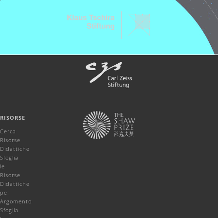
RISORSE
Cerca
Risorse
Didattiche
Sfoglia
le
Risorse
Didattiche
per
Argomento
Sfoglia