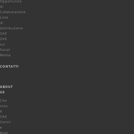
Opportunità
di
Collaborazione
Liste
di
distribuzione
OAE
OAE
sui
Social
Media
CONTATTI
ABOUT
US
Che
cosa
é
OAE
Centri
e
Nodi