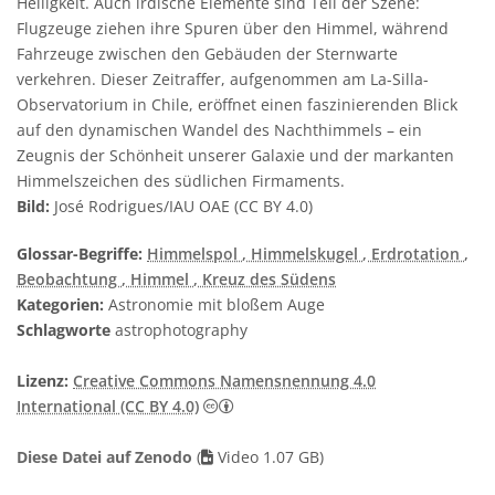
Helligkeit. Auch irdische Elemente sind Teil der Szene:
Flugzeuge ziehen ihre Spuren über den Himmel, während
Fahrzeuge zwischen den Gebäuden der Sternwarte
verkehren. Dieser Zeitraffer, aufgenommen am La-Silla-
Observatorium in Chile, eröffnet einen faszinierenden Blick
auf den dynamischen Wandel des Nachthimmels – ein
Zeugnis der Schönheit unserer Galaxie und der markanten
Himmelszeichen des südlichen Firmaments.
Bild:
José Rodrigues/IAU OAE (CC BY 4.0)
Glossar-Begriffe:
Himmelspol
, Himmelskugel
, Erdrotation
,
Beobachtung
, Himmel
, Kreuz des Südens
Kategorien:
Astronomie mit bloßem Auge
Schlagworte
astrophotography
Lizenz:
Creative Commons Namensnennung 4.0
Creative Commons Namensnennung 4
International (CC BY 4.0)
Diese Datei auf Zenodo
(
Video 1.07 GB)