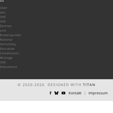
US
Über
das
OAE
OAE
Zentren
und
Knotenpunkte
National
Astronomy
Education
Coordinators
Wichtige
OAE
Dokumente
© 2020-2026 DESIGNED WITH
TITAN
Kontakt
|
Impressum