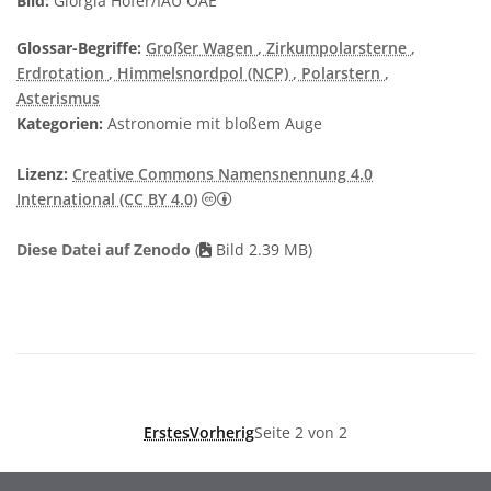
Bild:
Giorgia Hofer/IAU OAE
Glossar-Begriffe:
Großer Wagen
, Zirkumpolarsterne
,
Erdrotation
, Himmelsnordpol (NCP)
, Polarstern
,
Asterismus
Kategorien:
Astronomie mit bloßem Auge
Lizenz:
Creative Commons Namensnennung 4.0
Creative Commons Namensnennung 4
International (CC BY 4.0)
Diese Datei auf Zenodo
(
Bild 2.39 MB)
Erstes
Vorherig
Seite 2 von 2