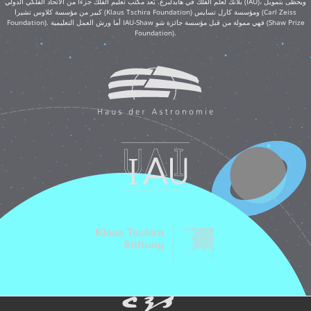
بلانك لعلم الفلك في هايدلبرغ. يُعد مكتب تعليم الفلك جزءًا من الاتحاد الفلكي الدولي (IAU)، ويحظى بتمويل
كبير من مؤسسة كلاوس تشيرا (Klaus Tschira Foundation) ومؤسسة كارل تسايس (Carl Zeiss
Foundation). أما ورش العمل التعليمية IAU-Shaw فهي ممولة من قبل مؤسسة جائزة شو (Shaw Prize
Foundation).