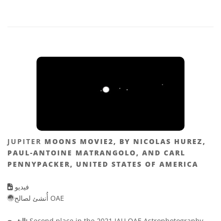
JUPITER
MOONS MOVIE2, BY NICOLAS HUREZ,
PAUL-ANTOINE MATRANGOLO, AND CARL
PENNYPACKER, UNITED STATES OF AMERICA
فيديو
أُنشئ لصالح OAE
Second place in the 2021 IAU OAE Astrophotography
الشرح: