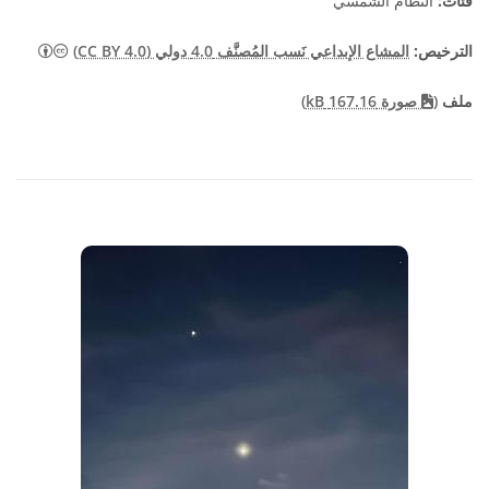
فئات:
النظام الشمسي
المشاع الإبد
الترخيص:
المشاع الإبداعي نَسب المُصنَّف 4.0 دولي (CC BY 4.0)
ملف
(
صورة 167.16 kB)