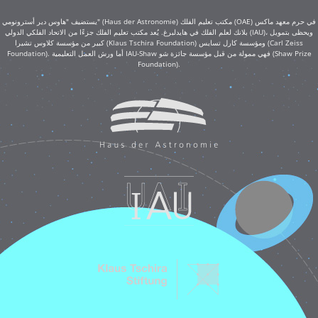
يستضيف "هاوس دير أسترونومي" (Haus der Astronomie) مكتب تعليم الفلك (OAE) في حرم معهد ماكس
بلانك لعلم الفلك في هايدلبرغ. يُعد مكتب تعليم الفلك جزءًا من الاتحاد الفلكي الدولي (IAU)، ويحظى بتمويل
كبير من مؤسسة كلاوس تشيرا (Klaus Tschira Foundation) ومؤسسة كارل تسايس (Carl Zeiss
Foundation). أما ورش العمل التعليمية IAU-Shaw فهي ممولة من قبل مؤسسة جائزة شو (Shaw Prize
Foundation).