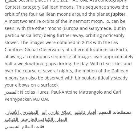
Contest, category Galilean moons. This sequence shows the
orbit of the four Galilean moons around the planet
Jupiter
.
Almost two entire orbits of the innermost moon, Io, can be
seen, with the other moons (Europa and Ganymede, but in
particular Callisto) being further away, orbiting noticeably
slower. The images were obtained in 2018 with the Las
Cumbres Global Observatory at different locations on Earth,
allowing a continuous sequence of images over approximately
half a week without gaps during the day. With clear skies and
over the course of several nights, the motion of the Galilean
moons can also be observed with binoculars (ideally steady
your elbows on a surface).
Nicolas Hurez, Paul-Antoine Matrangolo and Carl
المصدر:
Pennypacker/IAU OAE
مصطلحات المعجم:
أقمار غاليليو
, عملاق غازي
, آيو
, المشتري
, الأقمار
,
المدار
, الكواكب الخارجية
, الكوكب
فئات:
النظام الشمسي