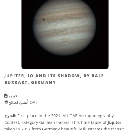
JUPITER
, IO AND ITS SHADOW, BY RALF
BURKART, GERMANY
فيديو
أُنشئ لصالح OAE
First place in the 2021 IAU OAE Astrophotography
الشرح:
Contest, category Galilean moons. This time-lapse of
Jupiter
taken in 2017 from Germany beautifully illustrates the transit