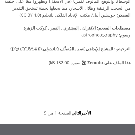
الوسط)، والتوهج المألوف لقمرنا (في الأسفل) ويظهروا معًا على خلفية
من السحب الرقيقة وظلال الأشجار، مما يجعلها لحظة تستحق التقدير.
المصدر:
جوسلين أبيل/ مكتب الإتحاد الفلكى للتعليم (CC BY 4.0)
مصطلحات المعجم:
الاقتران
, المشتري
, القمر
, كوكب الزهرة
وسوم:
astrophotography
المشاع الإبد
الترخيص:
المشاع الإبداعي نَسب المُصنَّف 4.0 دولي (CC BY 4.0)
هذا الملف على Zenodo
(
صورة 132.00 kB)
الأخير
التالي
الصفحة 1 من 5